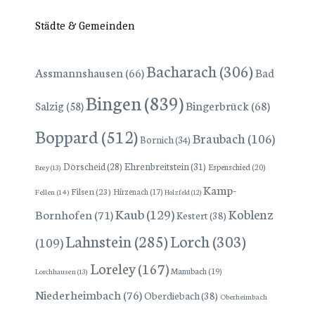
Städte & Gemeinden
Bacharach
(306)
Assmannshausen
(66)
Bad
Bingen
(839)
Bingerbrück
(68)
Salzig
(58)
Boppard
(512)
Braubach
(106)
Bornich
(34)
Dörscheid
(28)
Ehrenbreitstein
(31)
Espenschied
(20)
Brey
(13)
Kamp-
Filsen
(23)
Hirzenach
(17)
Fellen
(14)
Holzfeld
(12)
Kaub
(129)
Koblenz
Bornhofen
(71)
Kestert
(38)
Lorch
(303)
Lahnstein
(285)
(109)
Loreley
(167)
Manubach
(19)
Lorchhausen
(13)
Niederheimbach
(76)
Oberdiebach
(38)
Oberheimbach