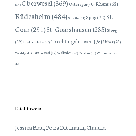
Oberwesel
(369)
Rhens
(63)
Osterspai
(40)
(14)
Rüdesheim
(484)
St.
Spay
(70)
Sauerthal
(11)
Goar
(291)
St. Goarshausen
(235)
Steeg
Trechtingshausen
(95)
(39)
Stolzenfels
(27)
Urbar
(28)
Wellmich
(22)
Weisel
(17)
Werlau
(14)
Wollmerschied
Waldalgesheim
(12)
(13)
Fotohinweis
Jessica Blau, Petra Dittmann, Claudia