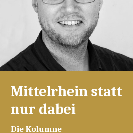
Mittelrhein statt
nur dabei
Die Kolumne