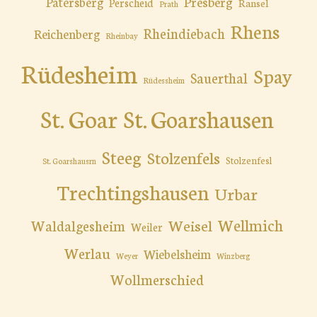
Presberg
Patersberg
Perscheid
Ransel
Prath
Rhens
Rheindiebach
Reichenberg
Rheinbay
Rüdesheim
Spay
Sauerthal
Rüdessheim
St. Goar
St. Goarshausen
Steeg
Stolzenfels
Stolzenfesl
St. Goarshausrn
Trechtingshausen
Urbar
Wellmich
Weisel
Waldalgesheim
Weiler
Werlau
Wiebelsheim
Weyer
Winzberg
Wollmerschied