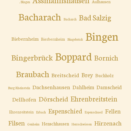
Aulhausen
. Bingen
Bacharach
Bad Salzig
Bacharch
Bingen
Biebernheim
Bierbernheim
Bingebrück
Boppard
Bingerbrück
Bornich
Braubach
Brey
Breitscheid
Buchholz
Dachsenhausen
Dahlheim
Damscheid
Burg Rheinstein
Ehrenbreitstein
Dörscheid
Dellhofen
Espenschied
Fellen
Ehrenreitstein
Erbach
Espenschued
Filsen
Hirzenach
Henschhausen
Genheim
Herrschwiesen