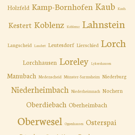
Kaub
Kamp-Bornhofen
Holzfeld
Kaub.
Lahnstein
Koblenz
Kestert
Koblernz
Lorch
Leutesdorf
Langscheid
Lierschied
Laudert
Loreley
Lorchhausen
Lykershausen
Manubach
Niederburg
Medenscheid
Münster-Sarmsheim
Niederheimbach
Nochern
Niederheimnach
Oberdiebach
Oberheimbach
Oberwesel
Osterspai
Oppenhausen