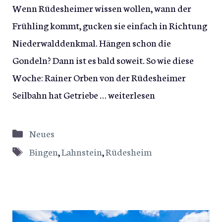
Wenn Rüdesheimer wissen wollen, wann der
Frühling kommt, gucken sie einfach in Richtung
Niederwalddenkmal. Hängen schon die
Gondeln? Dann ist es bald soweit. So wie diese
Woche: Rainer Orben von der Rüdesheimer
Seilbahn hat Getriebe …
weiterlesen
Kategorien
Neues
Schlagwörter
Bingen
,
Lahnstein
,
Rüdesheim