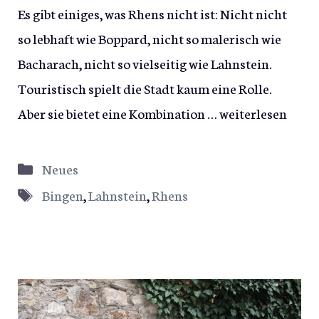
Es gibt einiges, was Rhens nicht ist: Nicht nicht
so lebhaft wie Boppard, nicht so malerisch wie
Bacharach, nicht so vielseitig wie Lahnstein.
Touristisch spielt die Stadt kaum eine Rolle.
Aber sie bietet eine Kombination …
weiterlesen
Kategorien
Neues
Schlagwörter
Bingen
,
Lahnstein
,
Rhens