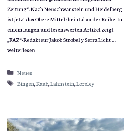
Zeitung“. Nach Neuschwanstein und Heidelberg
ist jetzt das Obere Mittelrheintal an der Reihe. In
einem langen und lesenswerten Artikel zeigt
„FAZ“-Redakteur Jakob Strobel y Serra Licht …
weiterlesen
Kategorien
Neues
Schlagwörter
Bingen
,
Kaub
,
Lahnstein
,
Loreley