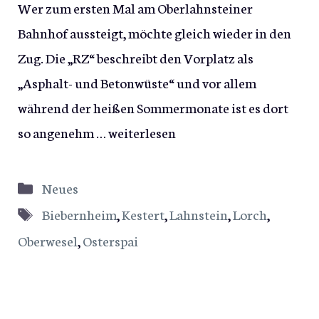
Wer zum ersten Mal am Oberlahnsteiner
Bahnhof aussteigt, möchte gleich wieder in den
Zug. Die „RZ“ beschreibt den Vorplatz als
„Asphalt- und Betonwüste“ und vor allem
während der heißen Sommermonate ist es dort
so angenehm …
weiterlesen
Kategorien
Neues
Schlagwörter
Biebernheim
,
Kestert
,
Lahnstein
,
Lorch
,
Oberwesel
,
Osterspai