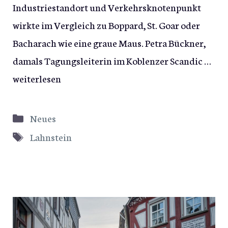
Industriestandort und Verkehrsknotenpunkt
wirkte im Vergleich zu Boppard, St. Goar oder
Bacharach wie eine graue Maus. Petra Bückner,
damals Tagungsleiterin im Koblenzer Scandic …
weiterlesen
Kategorien
Neues
Schlagwörter
Lahnstein