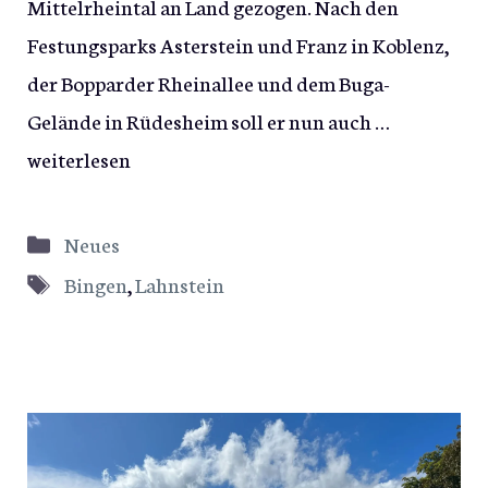
Mittelrheintal an Land gezogen. Nach den
Festungsparks Asterstein und Franz in Koblenz,
der Bopparder Rheinallee und dem Buga-
Gelände in Rüdesheim soll er nun auch …
weiterlesen
Kategorien
Neues
Schlagwörter
Bingen
,
Lahnstein