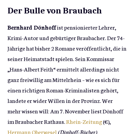
Der Bulle von Braubach
Bernhard Dönhoff
ist pensionierter Lehrer,
Krimi-Autor und gebürtiger Braubacher. Der 74-
Jährige hat bisher 2 Romane veröffentlicht, die in
seiner Heimatstadt spielen. Sein Kommissar
„Hans-Albert Feith“ ermittelt allerdings nicht
ganz freiwillig am Mittelrhein – wie es sich für
einen richtigen Roman-Kriminalisten gehört,
landete er wider Willen in der Provinz. Wer
mehr wissen will: Am 7. November liest Dönhoff
im Braubacher Rathaus.
Rhein-Zeitung
(€),
Hermann Oberwesel
(Dönhoff-Bücher)