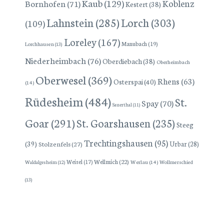
Kaub
(129)
Koblenz
Bornhofen
(71)
Kestert
(38)
Lorch
(303)
Lahnstein
(285)
(109)
Loreley
(167)
Manubach
(19)
Lorchhausen
(13)
Niederheimbach
(76)
Oberdiebach
(38)
Oberheimbach
Oberwesel
(369)
Rhens
(63)
Osterspai
(40)
(14)
Rüdesheim
(484)
St.
Spay
(70)
Sauerthal
(11)
Goar
(291)
St. Goarshausen
(235)
Steeg
Trechtingshausen
(95)
(39)
Stolzenfels
(27)
Urbar
(28)
Wellmich
(22)
Weisel
(17)
Werlau
(14)
Wollmerschied
Waldalgesheim
(12)
(13)