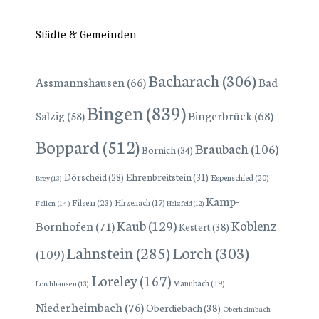
Städte & Gemeinden
Bacharach
(306)
Assmannshausen
(66)
Bad
Bingen
(839)
Bingerbrück
(68)
Salzig
(58)
Boppard
(512)
Braubach
(106)
Bornich
(34)
Dörscheid
(28)
Ehrenbreitstein
(31)
Espenschied
(20)
Brey
(13)
Kamp-
Filsen
(23)
Hirzenach
(17)
Fellen
(14)
Holzfeld
(12)
Kaub
(129)
Koblenz
Bornhofen
(71)
Kestert
(38)
Lorch
(303)
Lahnstein
(285)
(109)
Loreley
(167)
Manubach
(19)
Lorchhausen
(13)
Niederheimbach
(76)
Oberdiebach
(38)
Oberheimbach