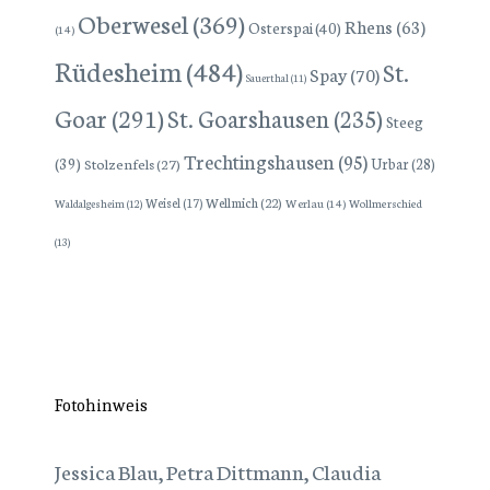
Oberwesel
(369)
Rhens
(63)
Osterspai
(40)
(14)
Rüdesheim
(484)
St.
Spay
(70)
Sauerthal
(11)
Goar
(291)
St. Goarshausen
(235)
Steeg
Trechtingshausen
(95)
(39)
Stolzenfels
(27)
Urbar
(28)
Wellmich
(22)
Weisel
(17)
Werlau
(14)
Wollmerschied
Waldalgesheim
(12)
(13)
Fotohinweis
Jessica Blau, Petra Dittmann, Claudia