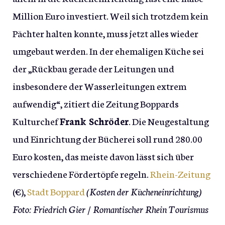
Million Euro investiert. Weil sich trotzdem kein
Pächter halten konnte, muss jetzt alles wieder
umgebaut werden. In der ehemaligen Küche sei
der „Rückbau gerade der Leitungen und
insbesondere der Wasserleitungen extrem
aufwendig“, zitiert die Zeitung Boppards
Kulturchef
Frank Schröder
. Die Neugestaltung
und Einrichtung der Bücherei soll rund 280.00
Euro kosten, das meiste davon lässt sich über
verschiedene Fördertöpfe regeln.
Rhein-Zeitung
(€),
Stadt Boppard
(Kosten der Kücheneinrichtung)
Foto: Friedrich Gier / Romantischer Rhein Tourismus