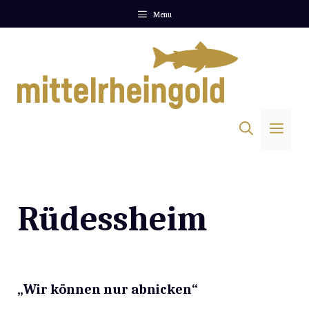
Zum
Menu
Inhalt
springen
Me
Rüdessheim
„Wir können nur abnicken“