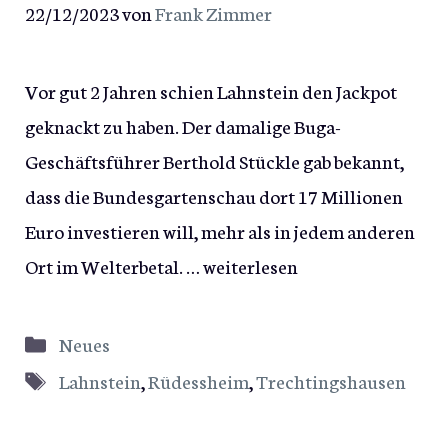
22/12/2023
von
Frank Zimmer
Vor gut 2 Jahren schien Lahnstein den Jackpot
geknackt zu haben. Der damalige Buga-
Geschäftsführer Berthold Stückle gab bekannt,
dass die Bundesgartenschau dort 17 Millionen
Euro investieren will, mehr als in jedem anderen
Ort im Welterbetal. …
weiterlesen
Kategorien
Neues
Schlagwörter
Lahnstein
,
Rüdessheim
,
Trechtingshausen