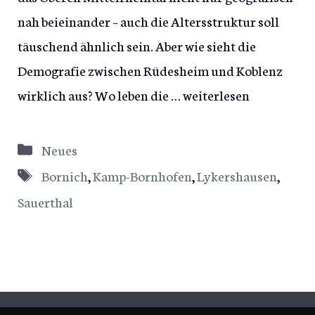
nah beieinander – auch die Altersstruktur soll
täuschend ähnlich sein. Aber wie sieht die
Demografie zwischen Rüdesheim und Koblenz
wirklich aus? Wo leben die …
weiterlesen
Kategorien
Neues
Schlagwörter
Bornich
,
Kamp-Bornhofen
,
Lykershausen
,
Sauerthal