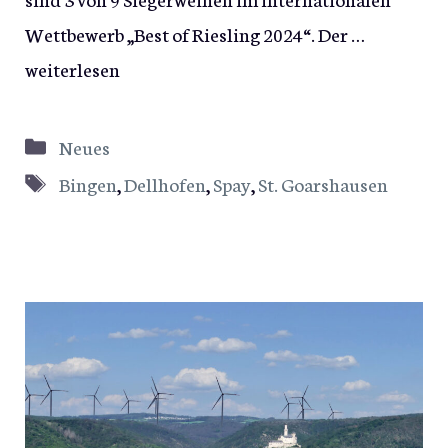
Wettbewerb „Best of Riesling 2024“. Der …
weiterlesen
Kategorien
Neues
Schlagwörter
Bingen
,
Dellhofen
,
Spay
,
St. Goarshausen