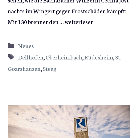
nachts im Wingert gegen Frostschäden kämpft:
Mit 130 brennenden …
weiterlesen
Kategorien
Neues
Schlagwörter
Dellhofen
,
Oberheimbach
,
Rüdesheim
,
St.
Goarshausen
,
Steeg