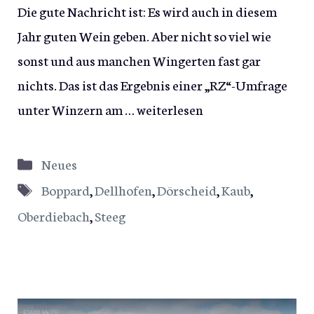
Die gute Nachricht ist: Es wird auch in diesem
Jahr guten Wein geben. Aber nicht so viel wie
sonst und aus manchen Wingerten fast gar
nichts. Das ist das Ergebnis einer „RZ“-Umfrage
unter Winzern am …
weiterlesen
Kategorien
Neues
Schlagwörter
Boppard
,
Dellhofen
,
Dörscheid
,
Kaub
,
Oberdiebach
,
Steeg