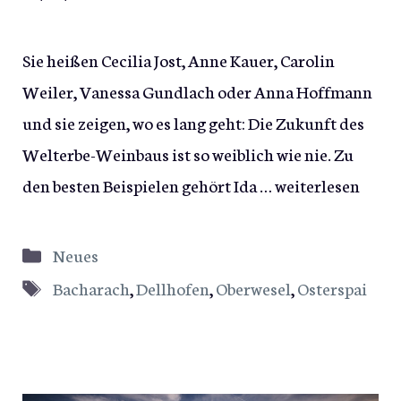
Sie heißen Cecilia Jost, Anne Kauer, Carolin
Weiler, Vanessa Gundlach oder Anna Hoffmann
und sie zeigen, wo es lang geht: Die Zukunft des
Welterbe-Weinbaus ist so weiblich wie nie. Zu
den besten Beispielen gehört Ida …
weiterlesen
Kategorien
Neues
Schlagwörter
Bacharach
,
Dellhofen
,
Oberwesel
,
Osterspai