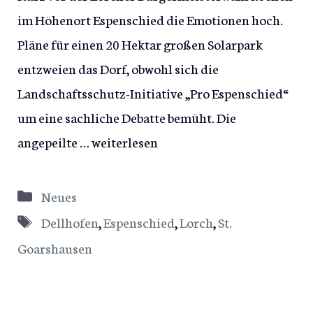
im Höhenort Espenschied die Emotionen hoch.
Pläne für einen 20 Hektar großen Solarpark
entzweien das Dorf, obwohl sich die
Landschaftsschutz-Initiative „Pro Espenschied“
um eine sachliche Debatte bemüht. Die
angepeilte …
weiterlesen
Kategorien
Neues
Schlagwörter
Dellhofen
,
Espenschied
,
Lorch
,
St.
Goarshausen