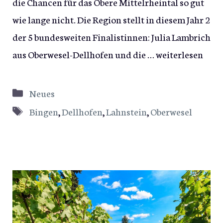
die Chancen für das Obere Mittelrheintal so gut
wie lange nicht. Die Region stellt in diesem Jahr 2
der 5 bundesweiten Finalistinnen: Julia Lambrich
aus Oberwesel-Dellhofen und die …
weiterlesen
Kategorien
Neues
Schlagwörter
Bingen
,
Dellhofen
,
Lahnstein
,
Oberwesel