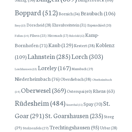
Boppard
(512)
Braubach
(106)
Bornich
(34)
Dörscheid
(28)
Ehrenbreitstein
(31)
Espenschied
(20)
Brey
(13)
Kamp-
Filsen
(23)
Hirzenach
(17)
Fellen
(14)
Holzfeld
(12)
Kaub
(129)
Koblenz
Bornhofen
(71)
Kestert
(38)
Lorch
(303)
Lahnstein
(285)
(109)
Loreley
(167)
Manubach
(19)
Lorchhausen
(13)
Niederheimbach
(76)
Oberdiebach
(38)
Oberheimbach
Oberwesel
(369)
Rhens
(63)
Osterspai
(40)
(14)
Rüdesheim
(484)
St.
Spay
(70)
Sauerthal
(11)
Goar
(291)
St. Goarshausen
(235)
Steeg
Trechtingshausen
(95)
(39)
Stolzenfels
(27)
Urbar
(28)