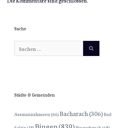
Die Kommentare sind geschlossen.
Suche
Suchen
nach:
Städte & Gemeinden
Bacharach
(306)
Assmannshausen
(66)
Bad
Bingen
(839)
Bingerbrück
(68)
Salzig
(58)