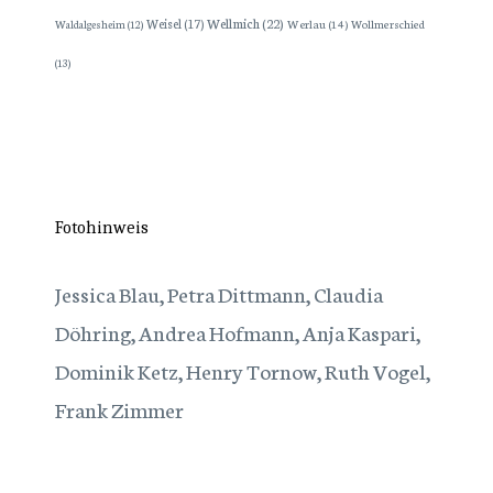
Wellmich
(22)
Weisel
(17)
Werlau
(14)
Wollmerschied
Waldalgesheim
(12)
(13)
Fotohinweis
Jessica Blau, Petra Dittmann, Claudia
Döhring, Andrea Hofmann, Anja Kaspari,
Dominik Ketz, Henry Tornow, Ruth Vogel,
Frank Zimmer