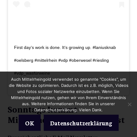
First day‘s work is done. It‘s growing up. #laniusknab
#oelsberg #mittelrhein #vdp #oberwesel #riesling
#vdp_wasfürweine
Auch Mittelrheingold verwendet so genannte "Cookies", um
Ein Beitrag geteilt von
VDP Weingut Lanius-Knab
(@vdp.weingut_lanius_knab) am
die Website zu optimieren. Dadurch ist es z.B. möglich, Videos
und Fotos sozialer Netzwerke einzubetten. Wenn Sie
Mittelrheingold nutzen, gehen wir von Ihrem Einverständnis
aus. Weitere Informationen finden Sie in unserer
Sonntags kommt
Datenschutzerklärung. Vielen Dank.
Mittelrheingold mit der Post
OK
Datenschutzerklärung
Der wöchentliche E-Mail Newsletter