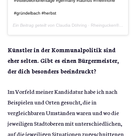
#visiteuworldheritage #germany #taunus #rheinhöhe
#gründelbach #herbst
Ein Beitrag geteilt von
Claudia Döhring · Rheingucken®
(@rhein
Künstler in der Kommunalpolitik sind
eher selten. Gibt es einen Bürgermeister,
der dich besonders beeindruckt?
Im Vorfeld meiner Kandidatur habe ich nach
Beispielen und Orten gesucht, die in
vergleichbaren Umständen waren und wo die
jeweiligen Stadtoberen mit unterschiedlichen,
auf die jeweiligen Situationen zugeschnittenen