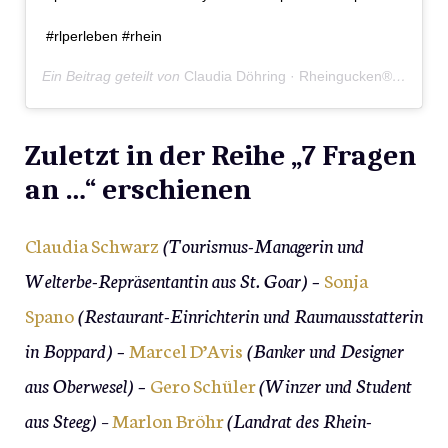
#rlperleben #rhein
Ein Beitrag geteilt von
Claudia Döhring · Rheingucken®
(@rhein
Zuletzt in der Reihe „7 Fragen
an …“ erschienen
Claudia Schwarz
(Tourismus-Managerin und
Welterbe-Repräsentantin aus St. Goar) –
Sonja
Spano
(Restaurant-Einrichterin und Raumausstatterin
in Boppard) –
Marcel D’Avis
(Banker und Designer
aus Oberwesel) –
Gero Schüler
(Winzer und Student
aus Steeg)
–
Marlon Bröhr
(Landrat des Rhein-