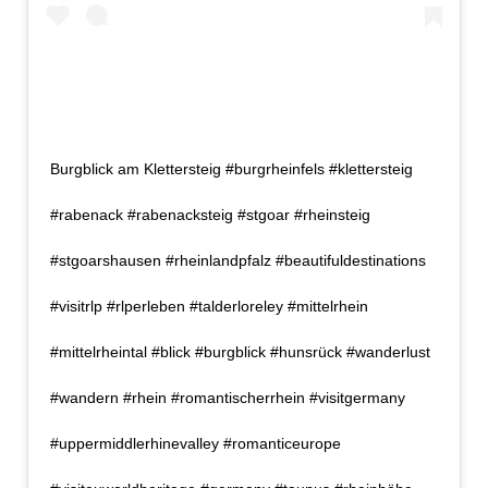
Burgblick am Klettersteig #burgrheinfels #klettersteig
#rabenack #rabenacksteig #stgoar #rheinsteig
#stgoarshausen #rheinlandpfalz #beautifuldestinations
#visitrlp #rlperleben #talderloreley #mittelrhein
#mittelrheintal #blick #burgblick #hunsrück #wanderlust
#wandern #rhein #romantischerrhein #visitgermany
#uppermiddlerhinevalley #romanticeurope