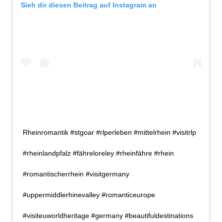
Sieh dir diesen Beitrag auf Instagram an
Rheinromantik #stgoar #rlperleben #mittelrhein #visitrlp
#rheinlandpfalz #fähreloreley #rheinfähre #rhein
#romantischerrhein #visitgermany
#uppermiddlerhinevalley #romanticeurope
#visiteuworldheritage #germany #beautifuldestinations