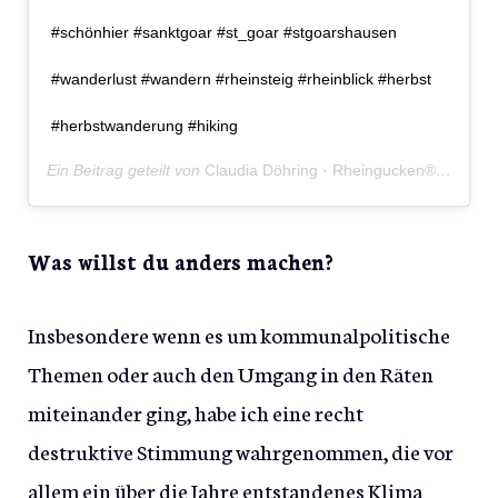
#schönhier #sanktgoar #st_goar #stgoarshausen
#wanderlust #wandern #rheinsteig #rheinblick #herbst
#herbstwanderung #hiking
Ein Beitrag geteilt von
Claudia Döhring · Rheingucken®
(@rhein
Was willst du anders machen?
Insbesondere wenn es um kommunalpolitische
Themen oder auch den Umgang in den Räten
miteinander ging, habe ich eine recht
destruktive Stimmung wahrgenommen, die vor
allem ein über die Jahre entstandenes Klima