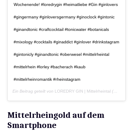
Wochenende! #loredrygin #heimatliebe #Gin #ginlovers
#gingermany #ginloversgermany #ginoclock #gintonic
#ginandtonic #craftcocktail #tonicwater #botanicals
#mixology #cocktails #ginaddict #ginlover #drinkstagram
#gintonicly #ginandtonic #oberwesel #mittelrheintal
#mittelrhein #lorley #bacherach #kaub
#mittelrheinromantik #rheinstagram
Ein Beitrag geteilt von
LOREDRY GIN | Mittelrheintal
(@loredrygin) am
Mittelrheingold auf dem
Smartphone