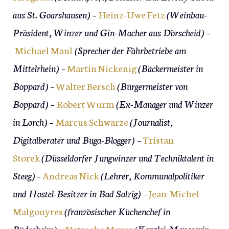
aus St. Goarshausen) –
Heinz-Uwe Fetz
(Weinbau-
Präsident, Winzer und Gin-Macher aus Dörscheid) –
Michael Maul
(Sprecher der Fährbetriebe am
Mittelrhein)
–
Martin Nickenig
(Bäckermeister in
Boppard)
–
Walter Bersch
(Bürgermeister von
Boppard) –
Robert Wurm
(Ex-Manager und Winzer
in Lorch) –
Marcus Schwarze
(Journalist,
Digitalberater und Buga-Blogger)
–
Tristan
Storek
(Düsseldorfer Jungwinzer und Techniktalent in
Steeg)
–
Andreas Nick
(Lehrer, Kommunalpolitiker
und Hostel-Besitzer in Bad Salzig)
–
Jean-Michel
Malgouyres
(französischer Küchenchef in
Rüdesheim) –
Natascha Meyer
(Kanzlei-Managerin,