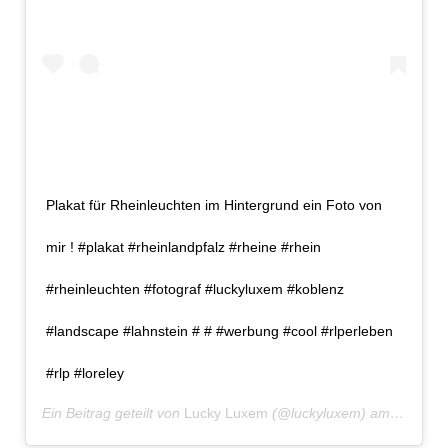
Plakat für Rheinleuchten im Hintergrund ein Foto von
mir ! #plakat #rheinlandpfalz #rheine #rhein
#rheinleuchten #fotograf #luckyluxem #koblenz
#landscape #lahnstein # # #werbung #cool #rlperleben
#rlp #loreley
Ein Beitrag geteilt von
Lucky Luxem
(@luckyluxem) am
Mär 26,