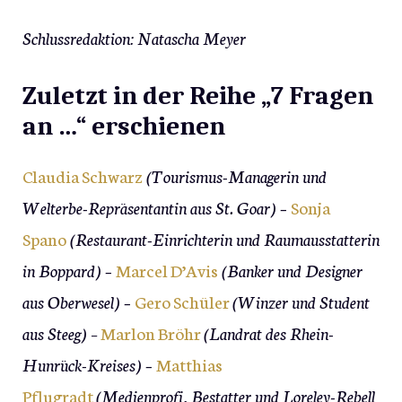
Schlussredaktion: Natascha Meyer
Zuletzt in der Reihe „7 Fragen
an …“ erschienen
Claudia Schwarz
(Tourismus-Managerin und
Welterbe-Repräsentantin aus St. Goar) –
Sonja
Spano
(Restaurant-Einrichterin und Raumausstatterin
in Boppard) –
Marcel D’Avis
(Banker und Designer
aus Oberwesel) –
Gero Schüler
(Winzer und Student
aus Steeg)
–
Marlon Bröhr
(Landrat des Rhein-
Hunrück-Kreises) –
Matthias
Pflugradt
(Medienprofi, Bestatter und Loreley-Rebell