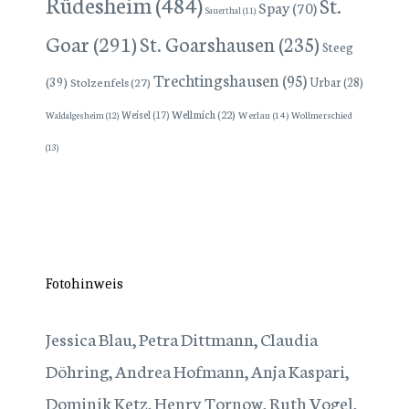
Rüdesheim
(484)
St.
Spay
(70)
Sauerthal
(11)
Goar
(291)
St. Goarshausen
(235)
Steeg
Trechtingshausen
(95)
(39)
Stolzenfels
(27)
Urbar
(28)
Wellmich
(22)
Weisel
(17)
Werlau
(14)
Wollmerschied
Waldalgesheim
(12)
(13)
Fotohinweis
Jessica Blau, Petra Dittmann, Claudia
Döhring, Andrea Hofmann, Anja Kaspari,
Dominik Ketz, Henry Tornow, Ruth Vogel,