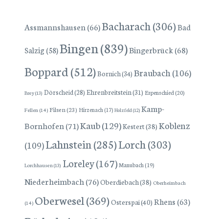
Bacharach
(306)
Assmannshausen
(66)
Bad
Bingen
(839)
Bingerbrück
(68)
Salzig
(58)
Boppard
(512)
Braubach
(106)
Bornich
(34)
Dörscheid
(28)
Ehrenbreitstein
(31)
Espenschied
(20)
Brey
(13)
Kamp-
Filsen
(23)
Hirzenach
(17)
Fellen
(14)
Holzfeld
(12)
Kaub
(129)
Koblenz
Bornhofen
(71)
Kestert
(38)
Lorch
(303)
Lahnstein
(285)
(109)
Loreley
(167)
Manubach
(19)
Lorchhausen
(13)
Niederheimbach
(76)
Oberdiebach
(38)
Oberheimbach
Oberwesel
(369)
Rhens
(63)
Osterspai
(40)
(14)