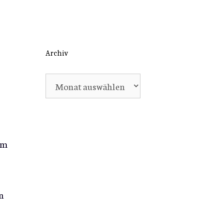
Archiv
Archiv
um
n