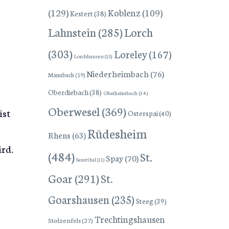
(129)
Koblenz
(109)
Kestert
(38)
Lorch
Lahnstein
(285)
(303)
Loreley
(167)
Lorchhausen
(13)
Niederheimbach
(76)
Manubach
(19)
Oberdiebach
(38)
Oberheimbach
(14)
Oberwesel
(369)
ist
Osterspai
(40)
Rüdesheim
Rhens
(63)
ird.
(484)
St.
Spay
(70)
Sauerthal
(11)
Goar
(291)
St.
Goarshausen
(235)
Steeg
(39)
Trechtingshausen
Stolzenfels
(27)