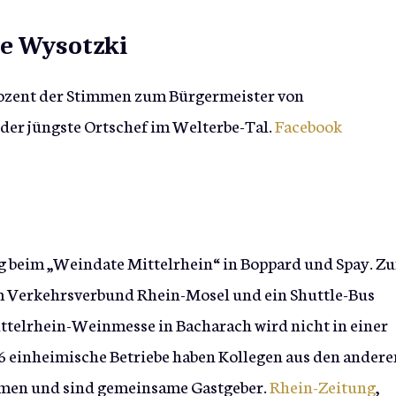
le Wysotzki
Prozent der Stimmen zum Bürgermeister von
er jüngste Ortschef im Welterbe-Tal.
Facebook
g beim „Weindate Mittelrhein“ in Boppard und Spay. Z
im Verkehrsverbund Rhein-Mosel und ein Shuttle-Bus
ittelrhein-Weinmesse in Bacharach wird nicht in einer
 6 einheimische Betriebe haben Kollegen aus den andere
mmen und sind gemeinsame Gastgeber.
Rhein-Zeitung
,