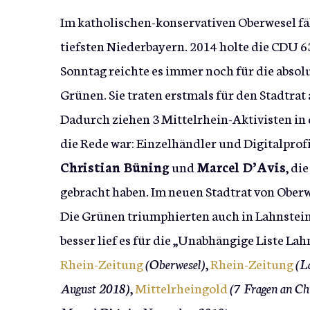
Im katholischen-konservativen Oberwesel fä
tiefsten Niederbayern. 2014 holte die CDU 
Sonntag reichte es immer noch für die absolu
Grünen. Sie traten erstmals für den Stadtrat 
Dadurch ziehen 3 Mittelrhein-Aktivisten in
die Rede war: Einzelhändler und Digitalprof
Christian Büning
und
Marcel D’Avis
, di
gebracht haben. Im neuen Stadtrat von Oberwe
Die Grünen triumphierten auch in Lahnstein. 
besser lief es für die „Unabhängige Liste La
Rhein-Zeitung
(Oberwesel)
,
Rhein-Zeitung
(L
August 2018)
,
Mittelrheingold
(7 Fragen an Ch