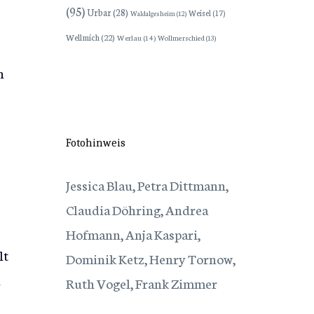
(95)
Urbar
(28)
Weisel
(17)
Waldalgesheim
(12)
Wellmich
(22)
Werlau
(14)
Wollmerschied
(13)
n
Fotohinweis
Jessica Blau, Petra Dittmann,
Claudia Döhring, Andrea
Hofmann, Anja Kaspari,
lt
Dominik Ketz, Henry Tornow,
n
Ruth Vogel, Frank Zimmer