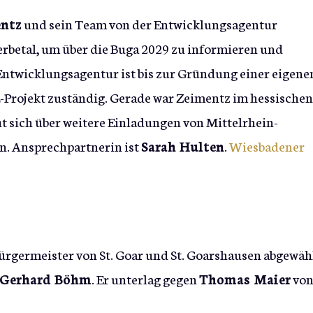
entz
und sein Team von der Entwicklungsagentur
erbetal, um über die Buga 2029 zu informieren und
ntwicklungsagentur ist bis zur Gründung einer eigene
Projekt zuständig. Gerade war Zeimentz im hessischen
t sich über weitere Einladungen von Mittelrhein-
. Ansprechpartnerin ist
Sarah Hulten
.
Wiesbadener
rgermeister von St. Goar und St. Goarshausen abgewäh
Gerhard Böhm
. Er unterlag gegen
Thomas Maier
vo