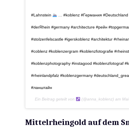
#Lahnstein
… #koblenz #Германия #Deutschland #
#derRhein #germany #architecture #рейн #topgerma
#stolzenfelscastle #igerskoblenz #architektur #rhein
#coblenz #koblenzergram #koblenzfotografie #rhein
#koblenzphotography #instagood #koblenzfotograf #ko
#rheinlandpfalz #koblenzgermany #deutschland_great
#ланштайн
Ein Beitrag geteilt von
(@anna_koblenz) am
Mai
Mittelrheingold auf dem 