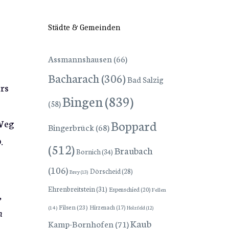
Städte & Gemeinden
Assmannshausen
(66)
Bacharach
(306)
Bad Salzig
rs
Bingen
(839)
(58)
Weg
Boppard
Bingerbrück
(68)
.
(512)
Braubach
Bornich
(34)
(106)
Dörscheid
(28)
Brey
(13)
Ehrenbreitstein
(31)
Espenschied
(20)
Fellen
,
Filsen
(23)
Hirzenach
(17)
(14)
Holzfeld
(12)
n
Kaub
Kamp-Bornhofen
(71)