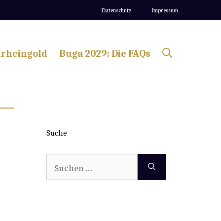
Datenschutz
Impressum
lrheingold
Buga 2029: Die FAQs
Suche
Suchen
nach: