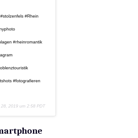
stolzenfels #Rhein
nyphoto
anlagen #rheinromantik
stagram
blenztouristik
shots #fotografieren
 28, 2019 um 2:58 PDT
Smartphone