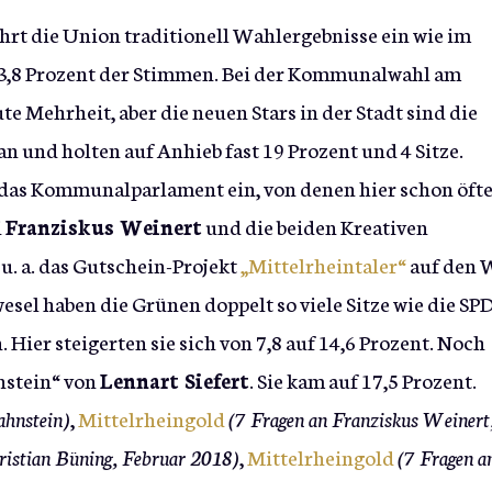
hrt die Union traditionell Wahlergebnisse ein wie im
63,8 Prozent der Stimmen. Bei der Kommunalwahl am
te Mehrheit, aber die neuen Stars in der Stadt sind die
an und holten auf Anhieb fast 19 Prozent und 4 Sitze.
 das Kommunalparlament ein, von denen hier schon öfte
i
Franziskus Weinert
und die beiden Kreativen
e u. a. das Gutschein-Projekt
„Mittelrheintaler“
auf den 
sel haben die Grünen doppelt so viele Sitze wie die SPD
Hier steigerten sie sich von 7,8 auf 14,6 Prozent. Noch
hnstein“ von
Lennart Siefert
. Sie kam auf 17,5 Prozent.
ahnstein)
,
Mittelrheingold
(7 Fragen an Franziskus Weinert
ristian Büning, Februar 2018)
,
Mittelrheingold
(7 Fragen a