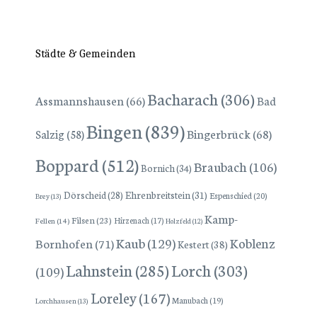
Städte & Gemeinden
Bacharach
(306)
Assmannshausen
(66)
Bad
Bingen
(839)
Bingerbrück
(68)
Salzig
(58)
Boppard
(512)
Braubach
(106)
Bornich
(34)
Dörscheid
(28)
Ehrenbreitstein
(31)
Espenschied
(20)
Brey
(13)
Kamp-
Filsen
(23)
Hirzenach
(17)
Fellen
(14)
Holzfeld
(12)
Kaub
(129)
Koblenz
Bornhofen
(71)
Kestert
(38)
Lorch
(303)
Lahnstein
(285)
(109)
Loreley
(167)
Manubach
(19)
Lorchhausen
(13)