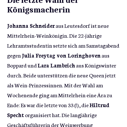
Die letzte Wahl der
Königsmacherin
Johanna Schneider
aus Leutesdorf ist neue
Mittelrhein-Weinkönigin. Die 22-jährige
Lehramtsstudentin setzte sich am Samstagabend
gegen
Julia Freytag von Loringhoven
aus
Boppard und
Lara Lambrich
aus Königswinter
durch. Beide unterstützen die neue Queen jetzt
als Wein-Prinzessinnen. Mit der Wahl am
Wochenende ging am Mittelrhein eine Ära zu
Ende: Es war die letzte von 33 (!) , die
Hiltrud
Specht
organisiert hat. Die langjährige
Geschäftsführerin der Weinwerbung