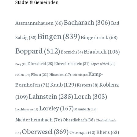
Städte & Gemeinden
Bacharach
(306)
Assmannshausen
(66)
Bad
Bingen
(839)
Bingerbrück
(68)
Salzig
(58)
Boppard
(512)
Braubach
(106)
Bornich
(34)
Dörscheid
(28)
Ehrenbreitstein
(31)
Espenschied
(20)
Brey
(13)
Kamp-
Filsen
(23)
Hirzenach
(17)
Fellen
(14)
Holzfeld
(12)
Kaub
(129)
Koblenz
Bornhofen
(71)
Kestert
(38)
Lorch
(303)
Lahnstein
(285)
(109)
Loreley
(167)
Manubach
(19)
Lorchhausen
(13)
Niederheimbach
(76)
Oberdiebach
(38)
Oberheimbach
Oberwesel
(369)
Rhens
(63)
Osterspai
(40)
(14)