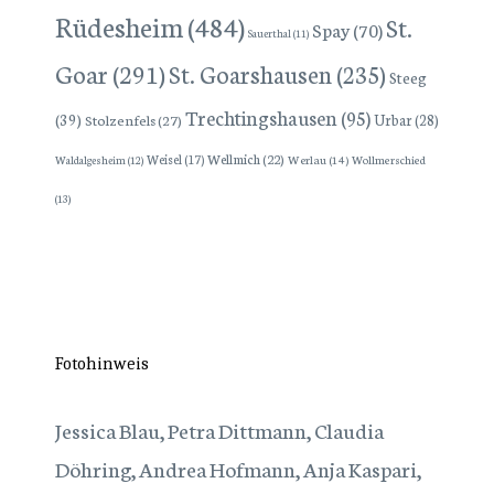
Rüdesheim
(484)
St.
Spay
(70)
Sauerthal
(11)
Goar
(291)
St. Goarshausen
(235)
Steeg
Trechtingshausen
(95)
(39)
Stolzenfels
(27)
Urbar
(28)
Wellmich
(22)
Weisel
(17)
Werlau
(14)
Wollmerschied
Waldalgesheim
(12)
(13)
Fotohinweis
Jessica Blau, Petra Dittmann, Claudia
Döhring, Andrea Hofmann, Anja Kaspari,