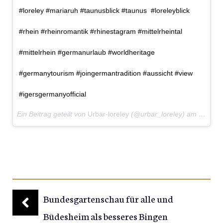
#loreley #mariaruh #taunusblick #taunus #loreleyblick
#rhein #rheinromantik #rhinestagram #mittelrheintal
#mittelrhein #germanurlaub #worldheritage
#germanytourism #joingermantradition #aussicht #view
#igersgermanyofficial
Ein Beitrag geteilt von
Urbar-loreley
(@urbar_loreley) am
Feb 1,
Bundesgartenschau für alle und
Büdesheim als besseres Bingen