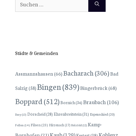
Suchen
nach:
Städte & Gemeinden
Bacharach
(306)
Assmannshausen
(66)
Bad
Bingen
(839)
Bingerbrück
(68)
Salzig
(58)
Boppard
(512)
Braubach
(106)
Bornich
(34)
Dörscheid
(28)
Ehrenbreitstein
(31)
Espenschied
(20)
Brey
(13)
Kamp-
Filsen
(23)
Hirzenach
(17)
Fellen
(14)
Holzfeld
(12)
Kaub
(129)
Koblenz
Bornhofen
(71)
Kestert
(38)