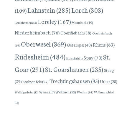
Lorch
(303)
Lahnstein
(285)
(109)
Loreley
(167)
Manubach
(19)
Lorchhausen
(13)
Niederheimbach
(76)
Oberdiebach
(38)
Oberheimbach
Oberwesel
(369)
Rhens
(63)
Osterspai
(40)
(14)
Rüdesheim
(484)
St.
Spay
(70)
Sauerthal
(11)
Goar
(291)
St. Goarshausen
(235)
Steeg
Trechtingshausen
(95)
(39)
Stolzenfels
(27)
Urbar
(28)
Wellmich
(22)
Weisel
(17)
Werlau
(14)
Wollmerschied
Waldalgesheim
(12)
(13)