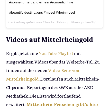
#sonnenuntergang #rhein #romanticrhine
#beautifuldestinations #mosel #rheinmosel
Ein Beitrag geteilt von
Claudia Döhring · Rheingucken®
(@rheingucken) am
Videos auf Mittelrheingold
Es gibt jetzt eine
YouTube-Playlist
mit
ausgewählten Videos über das Welterbe-Tal. Zu
finden auf der neuen
Video-Seite von
Mittelrheingold
. Dort laufen auch Mittelrhein-
Clips und -Reportagen des SWR aus der ARD-
Mediathek. Die Liste wird fortlaufend
erweitert.
Mittelrhein-Fensehen gibt’s hier