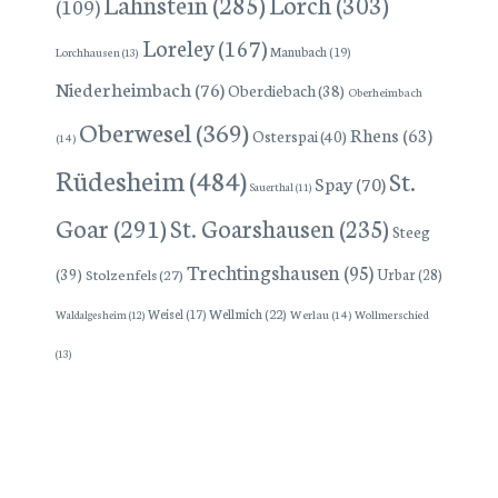
Lorch
(303)
Lahnstein
(285)
(109)
Loreley
(167)
Manubach
(19)
Lorchhausen
(13)
Niederheimbach
(76)
Oberdiebach
(38)
Oberheimbach
Oberwesel
(369)
Rhens
(63)
Osterspai
(40)
(14)
Rüdesheim
(484)
St.
Spay
(70)
Sauerthal
(11)
Goar
(291)
St. Goarshausen
(235)
Steeg
Trechtingshausen
(95)
(39)
Stolzenfels
(27)
Urbar
(28)
Wellmich
(22)
Weisel
(17)
Werlau
(14)
Wollmerschied
Waldalgesheim
(12)
(13)