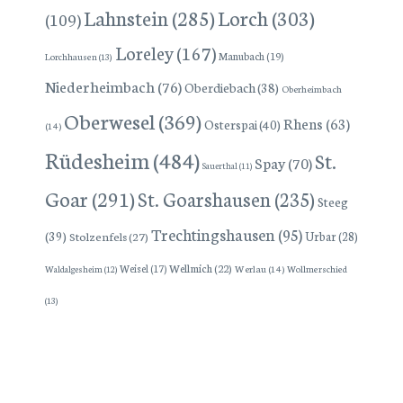
Lorch
(303)
Lahnstein
(285)
(109)
Loreley
(167)
Manubach
(19)
Lorchhausen
(13)
Niederheimbach
(76)
Oberdiebach
(38)
Oberheimbach
Oberwesel
(369)
Rhens
(63)
Osterspai
(40)
(14)
Rüdesheim
(484)
St.
Spay
(70)
Sauerthal
(11)
Goar
(291)
St. Goarshausen
(235)
Steeg
Trechtingshausen
(95)
(39)
Stolzenfels
(27)
Urbar
(28)
Wellmich
(22)
Weisel
(17)
Werlau
(14)
Wollmerschied
Waldalgesheim
(12)
(13)