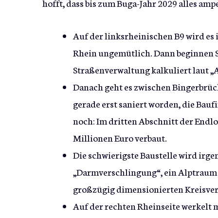
hofft, dass bis zum Buga-Jahr 2029 alles ampe
Auf der linksrheinischen B9 wird e
Rhein ungemütlich. Dann beginnen Sa
Straßenverwaltung kalkuliert laut „
Danach geht es zwischen Bingerbrück
gerade erst saniert worden, die Bau
noch: Im dritten Abschnitt der Endl
Millionen Euro verbaut.
Die schwierigste Baustelle wird irg
„Darmverschlingung“, ein Alptraum 
großzügig dimensionierten Kreisverk
Auf der rechten Rheinseite werkelt