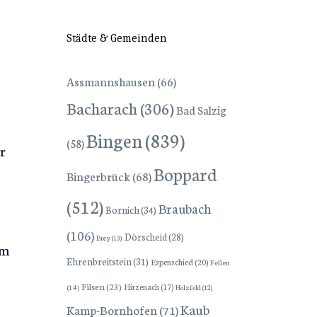
Städte & Gemeinden
Assmannshausen
(66)
Bacharach
(306)
Bad Salzig
Bingen
(839)
(58)
r
Boppard
Bingerbrück
(68)
(512)
Braubach
Bornich
(34)
(106)
Dörscheid
(28)
Brey
(13)
em
Ehrenbreitstein
(31)
Espenschied
(20)
Fellen
Filsen
(23)
Hirzenach
(17)
(14)
Holzfeld
(12)
Kaub
Kamp-Bornhofen
(71)