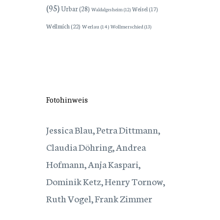
(95)
Urbar
(28)
Weisel
(17)
Waldalgesheim
(12)
Wellmich
(22)
Werlau
(14)
Wollmerschied
(13)
Fotohinweis
Jessica Blau, Petra Dittmann,
Claudia Döhring, Andrea
Hofmann, Anja Kaspari,
Dominik Ketz, Henry Tornow,
Ruth Vogel, Frank Zimmer