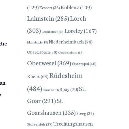
(129)
Koblenz
(109)
Kestert
(38)
Lorch
Lahnstein
(285)
(303)
Loreley
(167)
Lorchhausen
(13)
Niederheimbach
(76)
die
Manubach
(19)
Oberdiebach
(38)
Oberheimbach
(14)
Oberwesel
(369)
Osterspai
(40)
Rüdesheim
Rhens
(63)
 an
(484)
St.
Spay
(70)
Sauerthal
(11)
,
Goar
(291)
St.
Goarshausen
(235)
Steeg
(39)
Trechtingshausen
Stolzenfels
(27)