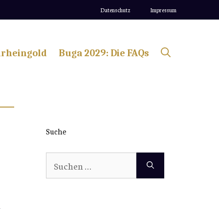
Datenschutz
Impressum
lrheingold
Buga 2029: Die FAQs
Suche
Suchen
nach:
l