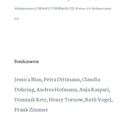
Wellmich
(22)
Weisel
(17)
Werlau
(14)
Wollmerschied
Waldalgesheim
(12)
(13)
Fotohinweis
Jessica Blau, Petra Dittmann, Claudia
Döhring, Andrea Hofmann, Anja Kaspari,
Dominik Ketz, Henry Tornow, Ruth Vogel,
Frank Zimmer