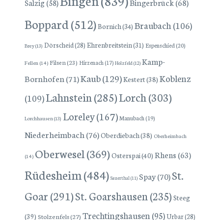
Bingen
(839)
Bingerbrück
(68)
Salzig
(58)
Boppard
(512)
Braubach
(106)
Bornich
(34)
Dörscheid
(28)
Ehrenbreitstein
(31)
Espenschied
(20)
Brey
(13)
Kamp-
Filsen
(23)
Hirzenach
(17)
Fellen
(14)
Holzfeld
(12)
Kaub
(129)
Koblenz
Bornhofen
(71)
Kestert
(38)
Lorch
(303)
Lahnstein
(285)
(109)
Loreley
(167)
Manubach
(19)
Lorchhausen
(13)
Niederheimbach
(76)
Oberdiebach
(38)
Oberheimbach
Oberwesel
(369)
Rhens
(63)
Osterspai
(40)
(14)
Rüdesheim
(484)
St.
Spay
(70)
Sauerthal
(11)
Goar
(291)
St. Goarshausen
(235)
Steeg
Trechtingshausen
(95)
(39)
Stolzenfels
(27)
Urbar
(28)