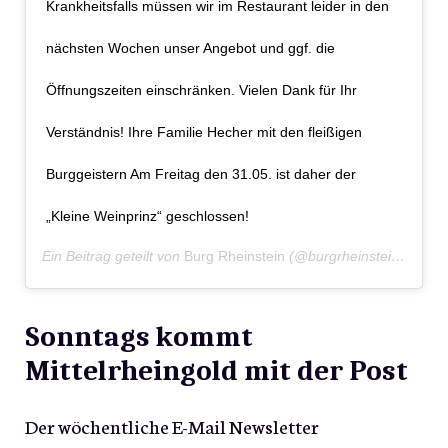
Krankheitsfalls müssen wir im Restaurant leider in den
nächsten Wochen unser Angebot und ggf. die
Öffnungszeiten einschränken. Vielen Dank für Ihr
Verständnis! Ihre Familie Hecher mit den fleißigen
Burggeistern Am Freitag den 31.05. ist daher der
„Kleine Weinprinz“ geschlossen!
Ein Beitrag geteilt von
Burg Rheinstein
(@burgrheinstein) am
Ma
Sonntags kommt
Mittelrheingold mit der Post
Der wöchentliche E-Mail Newsletter