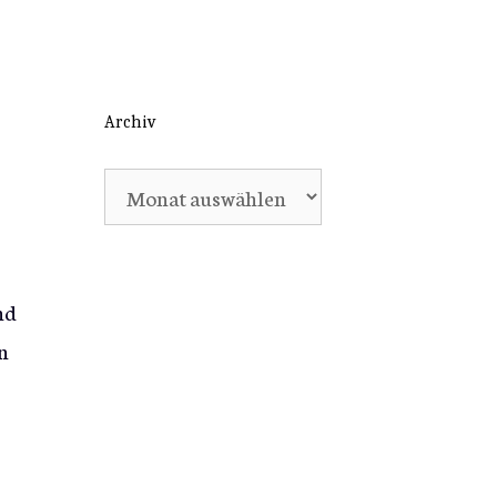
Archiv
Archiv
nd
n