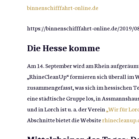
binnenschifffahrt-online.de
https://binnenschifffahrt-online.de/2019/08
Die Hesse komme
Am 14. September wird am Rhein aufgeräumt
„RhineCleanUp“ formieren sich überall im 
zusammengefasst, was sich im hessischen Tei
eine städtische Gruppe los, in Assmannsha
und in Lorch ist u. a. der Verein
„Wir für Lor
Abschnitte bietet die Website
rhinecleanup.