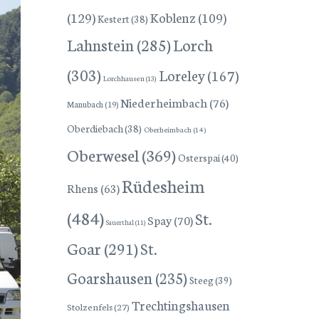
(129)
Koblenz
(109)
Kestert
(38)
Lorch
Lahnstein
(285)
(303)
Loreley
(167)
Lorchhausen
(13)
Niederheimbach
(76)
Manubach
(19)
Oberdiebach
(38)
Oberheimbach
(14)
Oberwesel
(369)
Osterspai
(40)
Rüdesheim
Rhens
(63)
(484)
St.
Spay
(70)
Sauerthal
(11)
Goar
(291)
St.
Goarshausen
(235)
Steeg
(39)
Trechtingshausen
Stolzenfels
(27)