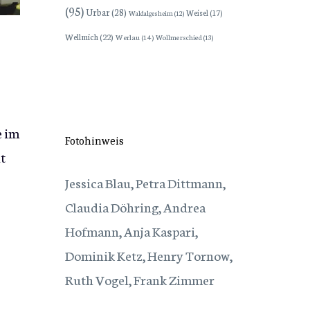
(95)
Urbar
(28)
Weisel
(17)
Waldalgesheim
(12)
Wellmich
(22)
Werlau
(14)
Wollmerschied
(13)
e im
Fotohinweis
t
Jessica Blau, Petra Dittmann,
Claudia Döhring, Andrea
Hofmann, Anja Kaspari,
Dominik Ketz, Henry Tornow,
Ruth Vogel, Frank Zimmer