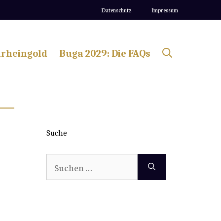
Datenschutz
Impressum
lrheingold
Buga 2029: Die FAQs
Suche
Suchen
nach: