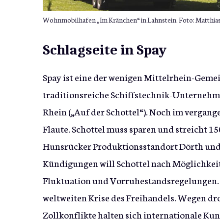
Wohnmobilhafen „Im Kränchen“ in Lahnstein. Foto: Matthi
Schlagseite in Spay
Spay ist eine der wenigen Mittelrhein-Gemei
traditionsreiche Schiffstechnik-Unterneh
Rhein („Auf der Schottel“). Noch im vergangen
Flaute. Schottel muss sparen und streicht 15
Hunsrücker Produktionsstandort Dörth und i
Kündigungen will Schottel nach Möglichkeit
Fluktuation und Vorruhestandsregelungen. S
weltweiten Krise des Freihandels. Wegen d
Zollkonflikte halten sich internationale Ku