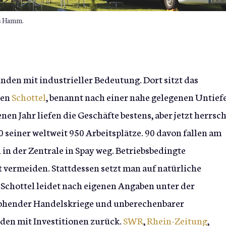
as Hamm.
nden mit industrieller Bedeutung. Dort sitzt das
men
Schottel
, benannt nach einer nahe gelegenen Untief
en Jahr liefen die Geschäfte bestens, aber jetzt herrsch
0 seiner weltweit 950 Arbeitsplätze. 90 davon fallen am
n der Zentrale in Spay weg. Betriebsbedingte
 vermeiden. Stattdessen setzt man auf natürliche
chottel leidet nach eigenen Angaben unter der
rohender Handelskriege und unberechenbarer
nden mit Investitionen zurück.
SWR
,
Rhein-Zeitung
,