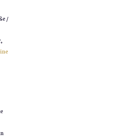
ße /
,
ine
ke
in