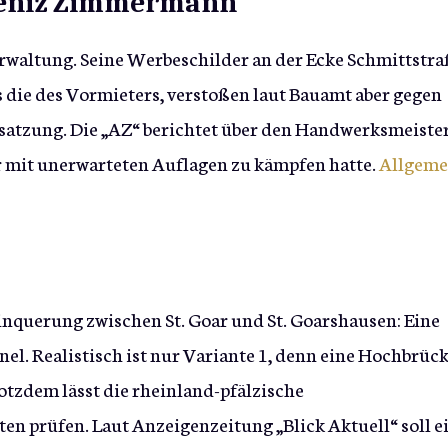
 Deniz Zimmermann
erwaltung. Seine Werbeschilder an der Ecke Schmittstra
s die des Vormieters, verstoßen laut Bauamt aber gegen
ssatzung. Die „AZ“ berichtet über den Handwerksmeister
r mit unerwarteten Auflagen zu kämpfen hatte.
Allgeme
einquerung zwischen St. Goar und St. Goarshausen: Eine
el. Realistisch ist nur Variante 1, denn eine Hochbrüc
rotzdem lässt die rheinland-pfälzische
en prüfen. Laut Anzeigenzeitung „Blick Aktuell“ soll e