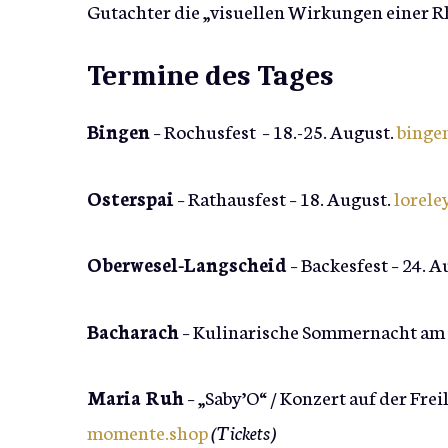
Gutachter die „visuellen Wirkungen einer R
Termine des Tages
Bingen
– Rochusfest – 18.-25. August.
binge
Osterspai
– Rathausfest – 18. August.
lorele
Oberwesel-Langscheid
– Backesfest – 24. A
Bacharach
– Kulinarische Sommernacht am R
Maria Ruh
– „Saby’O“ / Konzert auf der Fre
momente.shop
(Tickets)