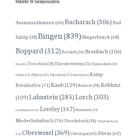
Städte & Gemeinden
Bacharach
(306)
Assmannshausen
(66)
Bad
Bingen
(839)
Bingerbrück
(68)
Salzig
(58)
Boppard
(512)
Braubach
(106)
Bornich
(34)
Dörscheid
(28)
Ehrenbreitstein
(31)
Espenschied
(20)
Brey
(13)
Kamp-
Filsen
(23)
Hirzenach
(17)
Fellen
(14)
Holzfeld
(12)
Kaub
(129)
Koblenz
Bornhofen
(71)
Kestert
(38)
Lorch
(303)
Lahnstein
(285)
(109)
Loreley
(167)
Manubach
(19)
Lorchhausen
(13)
Niederheimbach
(76)
Oberdiebach
(38)
Oberheimbach
Oberwesel
(369)
Rhens
(63)
Osterspai
(40)
(14)