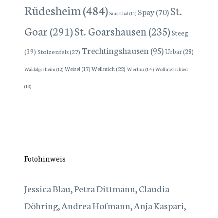
Rüdesheim
(484)
St.
Spay
(70)
Sauerthal
(11)
Goar
(291)
St. Goarshausen
(235)
Steeg
Trechtingshausen
(95)
(39)
Stolzenfels
(27)
Urbar
(28)
Wellmich
(22)
Weisel
(17)
Werlau
(14)
Wollmerschied
Waldalgesheim
(12)
(13)
Fotohinweis
Jessica Blau, Petra Dittmann, Claudia
Döhring, Andrea Hofmann, Anja Kaspari,