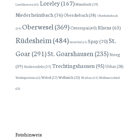
Loreley
(167)
Manubach
(19)
Lorchhausen
(13)
Niederheimbach
(76)
Oberdiebach
(38)
Oberheimbach
Oberwesel
(369)
Rhens
(63)
Osterspai
(40)
(14)
Rüdesheim
(484)
St.
Spay
(70)
Sauerthal
(11)
Goar
(291)
St. Goarshausen
(235)
Steeg
Trechtingshausen
(95)
(39)
Stolzenfels
(27)
Urbar
(28)
Wellmich
(22)
Weisel
(17)
Werlau
(14)
Wollmerschied
Waldalgesheim
(12)
(13)
Fotohinweis