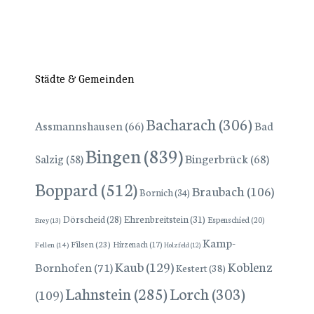
Städte & Gemeinden
Bacharach
(306)
Assmannshausen
(66)
Bad
Bingen
(839)
Bingerbrück
(68)
Salzig
(58)
Boppard
(512)
Braubach
(106)
Bornich
(34)
Dörscheid
(28)
Ehrenbreitstein
(31)
Espenschied
(20)
Brey
(13)
Kamp-
Filsen
(23)
Hirzenach
(17)
Fellen
(14)
Holzfeld
(12)
Kaub
(129)
Koblenz
Bornhofen
(71)
Kestert
(38)
Lorch
(303)
Lahnstein
(285)
(109)