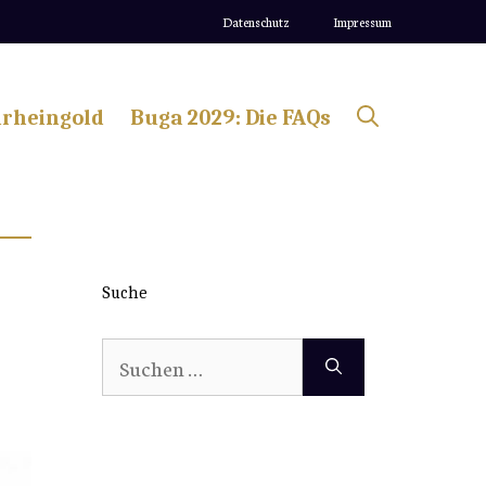
Datenschutz
Impressum
lrheingold
Buga 2029: Die FAQs
Suche
Suchen
nach: