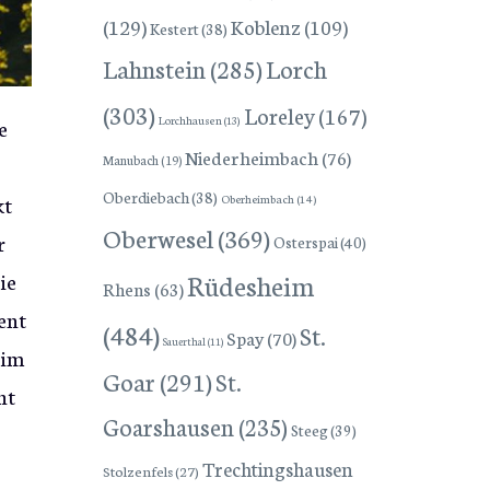
(129)
Koblenz
(109)
Kestert
(38)
Lorch
Lahnstein
(285)
(303)
Loreley
(167)
Lorchhausen
(13)
e
Niederheimbach
(76)
Manubach
(19)
Oberdiebach
(38)
kt
Oberheimbach
(14)
Oberwesel
(369)
r
Osterspai
(40)
Rüdesheim
ie
Rhens
(63)
ent
(484)
St.
Spay
(70)
Sauerthal
(11)
 im
Goar
(291)
St.
ht
Goarshausen
(235)
Steeg
(39)
Trechtingshausen
Stolzenfels
(27)