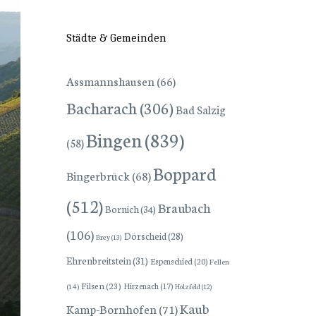
Städte & Gemeinden
Assmannshausen
(66)
Bacharach
(306)
Bad Salzig
Bingen
(839)
(58)
Boppard
Bingerbrück
(68)
(512)
Braubach
Bornich
(34)
(106)
Dörscheid
(28)
Brey
(13)
Ehrenbreitstein
(31)
Espenschied
(20)
Fellen
Filsen
(23)
Hirzenach
(17)
(14)
Holzfeld
(12)
Kaub
Kamp-Bornhofen
(71)