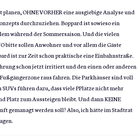
kt planen, OHNE VORHER eine ausgiebige Analyse und
nzepts durchzuziehen. Boppard ist sowieso ein
allem während der Sommersaison. Und die vielen
O bitte sollen Anwohner und vor allem die Gäste
d ist zur Zeit schon praktische eine Einbahnstraße.
hrung schon jetzt irritiert und den einen oder anderen
Fußgängerzone raus fahren. Die Parkhäuser sind voll
en SUVs führen dazu, dass viele PPlätze nicht mehr
nd Platz zum Aussteigen bleibt. Und dann KEINE
ft gemanagt werden soll? Also, ich hätte im Stadtrat
sagen.