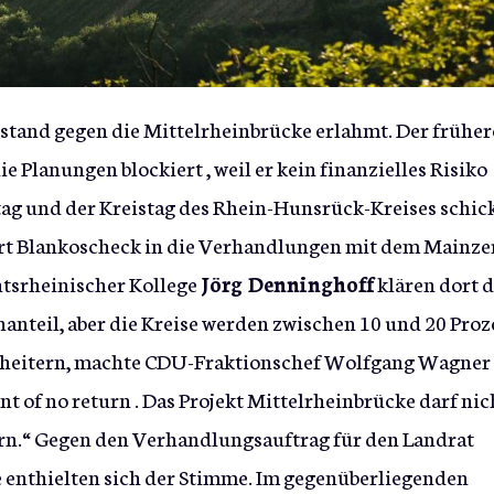
stand gegen die Mittelrheinbrücke erlahmt. Der früher
 Planungen blockiert , weil er kein finanzielles Risiko
stag und der Kreistag des Rhein-Hunsrück-Kreises schic
rt Blankoscheck in die Verhandlungen mit dem Mainze
htsrheinischer Kollege
Jörg Denninghoff
klären dort d
nteil, aber die Kreise werden zwischen 10 und 20 Proz
scheitern, machte CDU-Fraktionschef Wolfgang Wagner
t of no return . Das Projekt Mittelrheinbrücke darf nic
ern.“ Gegen den Verhandlungsauftrag für den Landrat
e enthielten sich der Stimme. Im gegenüberliegenden