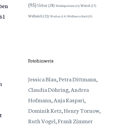
(95)
eben
Urbar
(28)
Weisel
(17)
Waldalgesheim
(12)
 61
Wellmich
(22)
Werlau
(14)
Wollmerschied
(13)
Fotohinweis
Jessica Blau, Petra Dittmann,
h
Claudia Döhring, Andrea
Hofmann, Anja Kaspari,
Dominik Ketz, Henry Tornow,
t
Ruth Vogel, Frank Zimmer