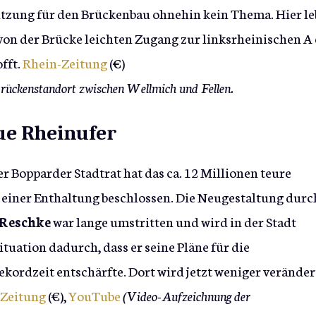
tützung für den Brückenbau ohnehin kein Thema. Hier l
 von der Brücke leichten Zugang zur linksrheinischen A
fft.
Rhein-Zeitung
(€)
rückenstandort zwischen Wellmich und Fellen.
ue Rheinufer
Der Bopparder Stadtrat hat das ca. 12 Millionen teure
einer Enthaltung beschlossen. Die Neugestaltung durc
 Reschke
war lange umstritten und wird in der Stadt
ituation dadurch, dass er seine Pläne für die
kordzeit entschärfte. Dort wird jetzt weniger veränder
-Zeitung
(€),
YouTube
(Video-Aufzeichnung der