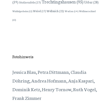
Trechtingshausen
(95)
(39)
Stolzenfels
(27)
Urbar
(28)
Wellmich
(22)
Weisel
(17)
Werlau
(14)
Wollmerschied
Waldalgesheim
(12)
(13)
Fotohinweis
Jessica Blau, Petra Dittmann, Claudia
Döhring, Andrea Hofmann, Anja Kaspari,
Dominik Ketz, Henry Tornow, Ruth Vogel,
Frank Zimmer