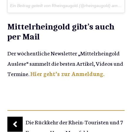
Ein Beitrag geteilt von
Rheingaugold
(@rheingaugold) am
Feb 24
Mittelrheingold gibt’s auch
per Mail
Der wöchentliche Newsletter „Mittelrheingold
Auslese“ sammelt die besten Artikel, Videos und
Termine.
Hier geht’s zur Anmeldung.
Die Rückkehr der Rhein-Touristen und 7