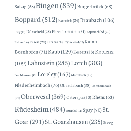
Bingen
(839)
Bingerbrück
(68)
Salzig
(58)
Boppard
(512)
Braubach
(106)
Bornich
(34)
Dörscheid
(28)
Ehrenbreitstein
(31)
Espenschied
(20)
Brey
(13)
Kamp-
Filsen
(23)
Hirzenach
(17)
Fellen
(14)
Holzfeld
(12)
Kaub
(129)
Koblenz
Bornhofen
(71)
Kestert
(38)
Lorch
(303)
Lahnstein
(285)
(109)
Loreley
(167)
Manubach
(19)
Lorchhausen
(13)
Niederheimbach
(76)
Oberdiebach
(38)
Oberheimbach
Oberwesel
(369)
Rhens
(63)
Osterspai
(40)
(14)
Rüdesheim
(484)
St.
Spay
(70)
Sauerthal
(11)
Goar
(291)
St. Goarshausen
(235)
Steeg