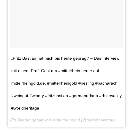
„Fritz Bastian hat mich bis heute geprägt“ – Das Interview
mit einem Profi-Gast am #mittelrhein heute auf
mittelrheingold.de. #mittelrheingold #riesling #bacharach
#weingut #winery #fritzbastian #germanurlaub #rhinevalley
#worldheritage
Ein Beitrag geteilt von
Mittelrheingold
(@mittelrheingold) am
Feb 