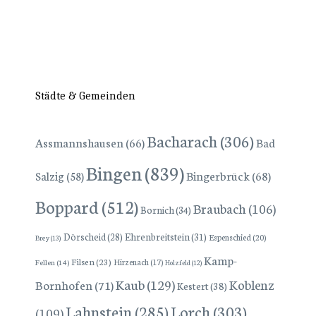
Städte & Gemeinden
Bacharach
(306)
Assmannshausen
(66)
Bad
Bingen
(839)
Bingerbrück
(68)
Salzig
(58)
Boppard
(512)
Braubach
(106)
Bornich
(34)
Dörscheid
(28)
Ehrenbreitstein
(31)
Espenschied
(20)
Brey
(13)
Kamp-
Filsen
(23)
Hirzenach
(17)
Fellen
(14)
Holzfeld
(12)
Kaub
(129)
Koblenz
Bornhofen
(71)
Kestert
(38)
Lorch
(303)
Lahnstein
(285)
(109)