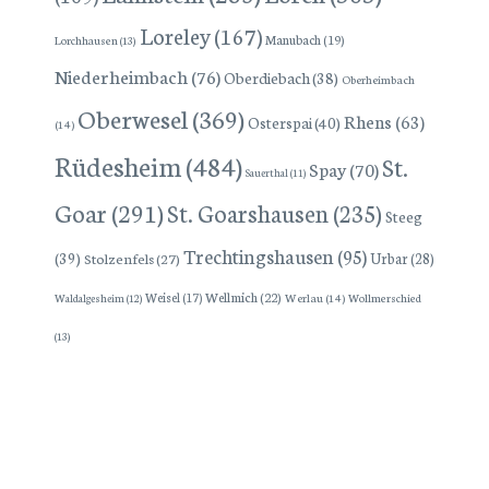
Loreley
(167)
Manubach
(19)
Lorchhausen
(13)
Niederheimbach
(76)
Oberdiebach
(38)
Oberheimbach
Oberwesel
(369)
Rhens
(63)
Osterspai
(40)
(14)
Rüdesheim
(484)
St.
Spay
(70)
Sauerthal
(11)
Goar
(291)
St. Goarshausen
(235)
Steeg
Trechtingshausen
(95)
(39)
Stolzenfels
(27)
Urbar
(28)
Wellmich
(22)
Weisel
(17)
Werlau
(14)
Wollmerschied
Waldalgesheim
(12)
(13)