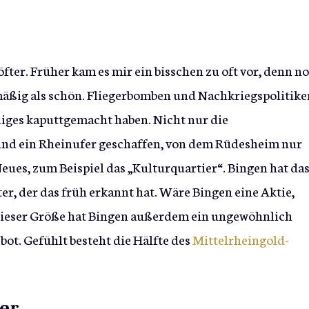
öfter. Früher kam es mir ein bisschen zu oft vor, denn n
mäßig als schön. Fliegerbomben und Nachkriegspolitike
niges kaputtgemacht haben. Nicht nur die
und ein Rheinufer geschaffen, von dem Rüdesheim nur
ues, zum Beispiel das „Kulturquartier“. Bingen hat da
r, der das früh erkannt hat. Wäre Bingen eine Aktie,
t dieser Größe hat Bingen außerdem ein ungewöhnlich
bot. Gefühlt besteht die Hälfte des
Mittelrheingold-
der