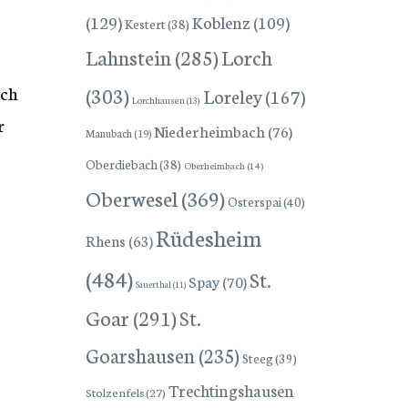
(129)
Koblenz
(109)
Kestert
(38)
Lorch
Lahnstein
(285)
(303)
och
Loreley
(167)
Lorchhausen
(13)
r
Niederheimbach
(76)
Manubach
(19)
Oberdiebach
(38)
Oberheimbach
(14)
Oberwesel
(369)
Osterspai
(40)
s
Rüdesheim
Rhens
(63)
(484)
St.
Spay
(70)
Sauerthal
(11)
Goar
(291)
St.
Goarshausen
(235)
Steeg
(39)
Trechtingshausen
Stolzenfels
(27)