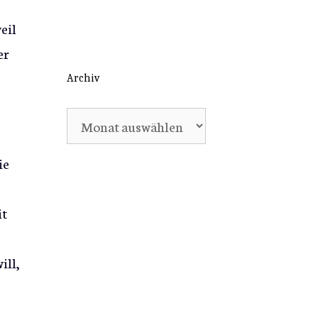
eil
er
Archiv
Archiv
ie
it
ill,