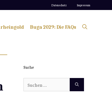
Datenschutz
Impressum
lrheingold
Buga 2029: Die FAQs
Suche
Suchen
n
nach: