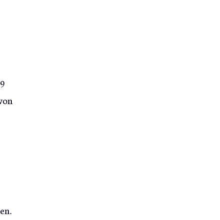
29
 von
en.