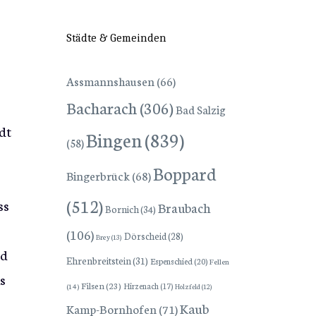
Städte & Gemeinden
Assmannshausen
(66)
Bacharach
(306)
Bad Salzig
dt
Bingen
(839)
(58)
Boppard
Bingerbrück
(68)
(512)
ss
Braubach
Bornich
(34)
(106)
Dörscheid
(28)
Brey
(13)
nd
Ehrenbreitstein
(31)
Espenschied
(20)
Fellen
s
Filsen
(23)
Hirzenach
(17)
(14)
Holzfeld
(12)
Kaub
Kamp-Bornhofen
(71)