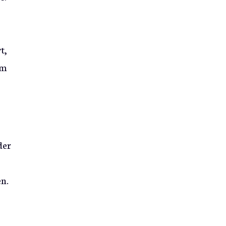
t,
am
der
n.