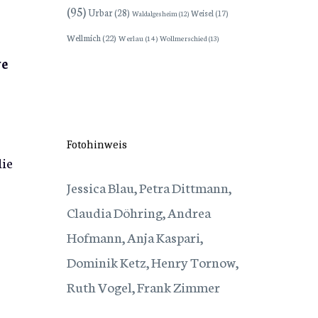
(95)
Urbar
(28)
Weisel
(17)
Waldalgesheim
(12)
Wellmich
(22)
Werlau
(14)
Wollmerschied
(13)
we
Fotohinweis
die
Jessica Blau, Petra Dittmann,
Claudia Döhring, Andrea
Hofmann, Anja Kaspari,
Dominik Ketz, Henry Tornow,
Ruth Vogel, Frank Zimmer