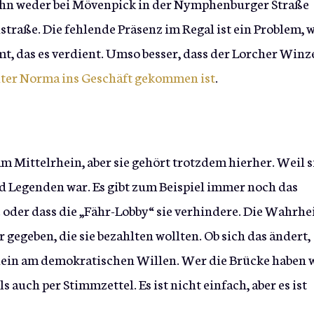
s ihn weder bei Mövenpick in der Nymphenburger Straße
straße. Die fehlende Präsenz im Regal ist ein Problem, w
, das es verdient. Umso besser, dass der Lorcher Winz
ter Norma ins Geschäft gekommen ist
.
am Mittelrhein, aber sie gehört trotzdem hierher. Weil s
d Legenden war. Es gibt zum Beispiel immer noch das
 oder dass die „Fähr-Lobby“ sie verhindere. Die Wahrhe
er gegeben, die sie bezahlten wollten. Ob sich das ändert,
llein am demokratischen Willen. Wer die Brücke haben w
auch per Stimmzettel. Es ist nicht einfach, aber es ist