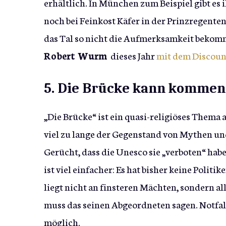
erhältlich. In München zum Beispiel gibt e
noch bei Feinkost Käfer in der Prinzregenten
das Tal so nicht die Aufmerksamkeit bekommt
Robert Wurm
dieses Jahr
mit dem Discoun
5. Die Brücke kann kommen
„Die Brücke“ ist ein quasi-religiöses Thema 
viel zu lange der Gegenstand von Mythen un
Gerücht, dass die Unesco sie „verboten“ habe
ist viel einfacher: Es hat bisher keine Politik
liegt nicht an finsteren Mächten, sondern a
muss das seinen Abgeordneten sagen. Notfalls 
möglich.