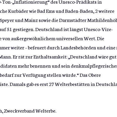
O-Ton-„Inflationierung“ des Unesco-Prädikats in
sche Kurbäder wie Bad Ems und Baden-Baden, 2 weitere
, Speyer und Mainz sowie die Darmstädter Mathildenhö
auf 51 gestiegen. Deutschland ist längst Unesco-Vize-
rte von außergewöhnlichem universellen Wert. Die
mer weiter – befeuert durch Landesbehörden und eine
Mann. Er rät zur Enthaltsamkeit: „Deutschland wäre gut
andidaten mehr benennen und sein denkmalpflegerische
edarf zur Verfügung stellen würde.“ Das Obere
Liste. Damals gab es erst 27 Welterbestätten in Deutschl