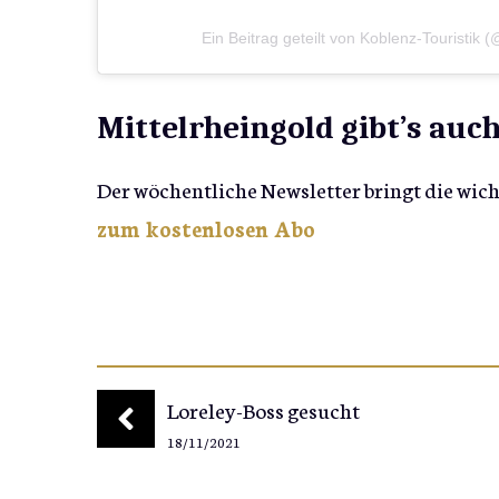
Ein Beitrag geteilt von Koblenz-Touristik (
Mittelrheingold gibt’s auc
Der wöchentliche Newsletter bringt die wic
zum kostenlosen Abo
Loreley-Boss gesucht
18/11/2021