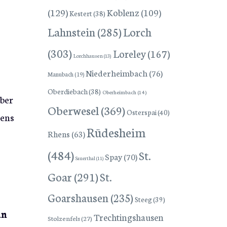
(129)
Koblenz
(109)
Kestert
(38)
Lorch
Lahnstein
(285)
(303)
Loreley
(167)
Lorchhausen
(13)
Niederheimbach
(76)
Manubach
(19)
Oberdiebach
(38)
Oberheimbach
(14)
über
Oberwesel
(369)
Osterspai
(40)
iens
Rüdesheim
Rhens
(63)
(484)
St.
Spay
(70)
Sauerthal
(11)
Goar
(291)
St.
Goarshausen
(235)
Steeg
(39)
an
Trechtingshausen
Stolzenfels
(27)