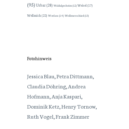
(95)
Urbar
(28)
Weisel
(17)
Waldalgesheim
(12)
Wellmich
(22)
Werlau
(14)
Wollmerschied
(13)
Fotohinweis
Jessica Blau, Petra Dittmann,
Claudia Döhring, Andrea
Hofmann, Anja Kaspari,
Dominik Ketz, Henry Tornow,
Ruth Vogel, Frank Zimmer