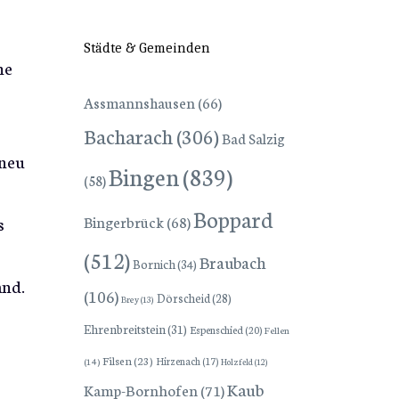
Städte & Gemeinden
he
Assmannshausen
(66)
Bacharach
(306)
Bad Salzig
 neu
Bingen
(839)
(58)
Boppard
Bingerbrück
(68)
s
(512)
Braubach
Bornich
(34)
and.
(106)
Dörscheid
(28)
Brey
(13)
Ehrenbreitstein
(31)
Espenschied
(20)
Fellen
Filsen
(23)
Hirzenach
(17)
(14)
Holzfeld
(12)
Kaub
Kamp-Bornhofen
(71)