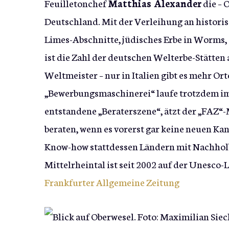
Feuilletonchef
Matthias Alexander
die – 
Deutschland. Mit der Verleihung an histori
Limes-Abschnitte, jüdisches Erbe in Worms
ist die Zahl der deutschen Welterbe-Stätten 
Weltmeister – nur in Italien gibt es mehr O
„Bewerbungsmaschinerei“ laufe trotzdem im
entstandene „Beraterszene“, ätzt der „FAZ“-
beraten, wenn es vorerst gar keine neuen K
Know-how stattdessen Ländern mit Nachholb
Mittelrheintal ist seit 2002 auf der Unesco-
Frankfurter Allgemeine Zeitung