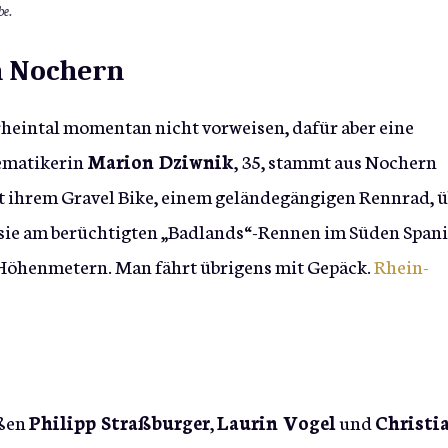
be.
n Nochern
heintal momentan nicht vorweisen, dafür aber eine
ematikerin
Marion Dziwnik
, 35, stammt aus Nochern
it ihrem Gravel Bike, einem geländegängigen Rennrad, 
sie am berüchtigten „Badlands“-Rennen im Süden Span
00 Höhenmetern. Man fährt übrigens mit Gepäck.
Rhein-
ißen
Philipp Straßburger
,
Laurin Vogel
und
Christi