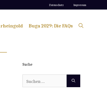
Datenschutz
Impressum
lrheingold
Buga 2029: Die FAQs
Suche
Suchen
nach: