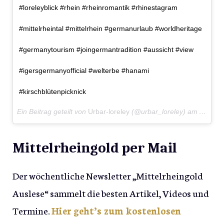
#loreleyblick #rhein #rheinromantik #rhinestagram
#mittelrheintal #mittelrhein #germanurlaub #worldheritage
#germanytourism #joingermantradition #aussicht #view
#igersgermanyofficial #welterbe #hanami
#kirschblütenpicknick
Ein Beitrag geteilt von
Urbar-loreley
(@urbar_loreley) am
Apr 8, 
Mittelrheingold per Mail
Der wöchentliche Newsletter „Mittelrheingold
Auslese“ sammelt die besten Artikel, Videos und
Termine.
Hier geht’s zum kostenlosen