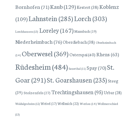
Kaub
(129)
Koblenz
Bornhofen
(71)
Kestert
(38)
Lorch
(303)
Lahnstein
(285)
(109)
Loreley
(167)
Manubach
(19)
Lorchhausen
(13)
Niederheimbach
(76)
Oberdiebach
(38)
Oberheimbach
Oberwesel
(369)
Rhens
(63)
Osterspai
(40)
(14)
Rüdesheim
(484)
St.
Spay
(70)
Sauerthal
(11)
Goar
(291)
St. Goarshausen
(235)
Steeg
Trechtingshausen
(95)
(39)
Stolzenfels
(27)
Urbar
(28)
Wellmich
(22)
Weisel
(17)
Werlau
(14)
Wollmerschied
Waldalgesheim
(12)
(13)