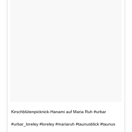
Kirschblütenpicknick-Hanami auf Maria Ruh #urbar
#urbar_loreley #loreley #mariaruh #taunusblick #taunus