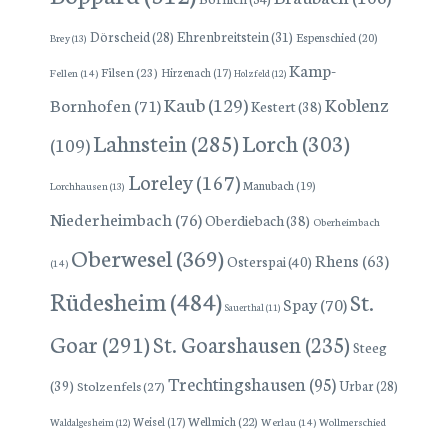
Dörscheid
(28)
Ehrenbreitstein
(31)
Espenschied
(20)
Brey
(13)
Kamp-
Filsen
(23)
Hirzenach
(17)
Fellen
(14)
Holzfeld
(12)
Kaub
(129)
Koblenz
Bornhofen
(71)
Kestert
(38)
Lorch
(303)
Lahnstein
(285)
(109)
Loreley
(167)
Manubach
(19)
Lorchhausen
(13)
Niederheimbach
(76)
Oberdiebach
(38)
Oberheimbach
Oberwesel
(369)
Rhens
(63)
Osterspai
(40)
(14)
Rüdesheim
(484)
St.
Spay
(70)
Sauerthal
(11)
Goar
(291)
St. Goarshausen
(235)
Steeg
Trechtingshausen
(95)
(39)
Stolzenfels
(27)
Urbar
(28)
Wellmich
(22)
Weisel
(17)
Werlau
(14)
Wollmerschied
Waldalgesheim
(12)