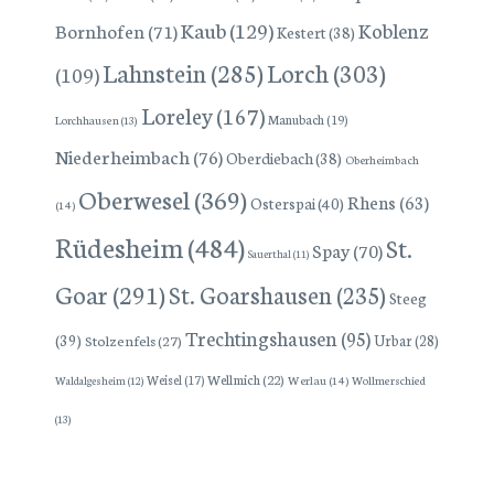
Kaub
(129)
Koblenz
Bornhofen
(71)
Kestert
(38)
Lorch
(303)
Lahnstein
(285)
(109)
Loreley
(167)
Manubach
(19)
Lorchhausen
(13)
Niederheimbach
(76)
Oberdiebach
(38)
Oberheimbach
Oberwesel
(369)
Rhens
(63)
Osterspai
(40)
(14)
Rüdesheim
(484)
St.
Spay
(70)
Sauerthal
(11)
Goar
(291)
St. Goarshausen
(235)
Steeg
Trechtingshausen
(95)
(39)
Stolzenfels
(27)
Urbar
(28)
Wellmich
(22)
Weisel
(17)
Werlau
(14)
Wollmerschied
Waldalgesheim
(12)
(13)