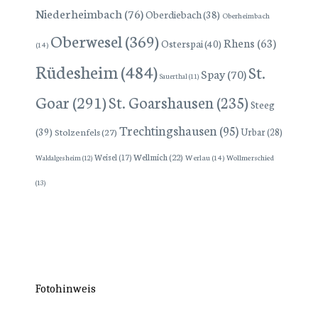
Niederheimbach
(76)
Oberdiebach
(38)
Oberheimbach
Oberwesel
(369)
Rhens
(63)
Osterspai
(40)
(14)
Rüdesheim
(484)
St.
Spay
(70)
Sauerthal
(11)
Goar
(291)
St. Goarshausen
(235)
Steeg
Trechtingshausen
(95)
(39)
Stolzenfels
(27)
Urbar
(28)
Wellmich
(22)
Weisel
(17)
Werlau
(14)
Wollmerschied
Waldalgesheim
(12)
(13)
Fotohinweis