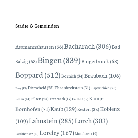
Städte & Gemeinden
Bacharach
(306)
Assmannshausen
(66)
Bad
Bingen
(839)
Bingerbrück
(68)
Salzig
(58)
Boppard
(512)
Braubach
(106)
Bornich
(34)
Dörscheid
(28)
Ehrenbreitstein
(31)
Espenschied
(20)
Brey
(13)
Kamp-
Filsen
(23)
Hirzenach
(17)
Fellen
(14)
Holzfeld
(12)
Kaub
(129)
Koblenz
Bornhofen
(71)
Kestert
(38)
Lorch
(303)
Lahnstein
(285)
(109)
Loreley
(167)
Manubach
(19)
Lorchhausen
(13)