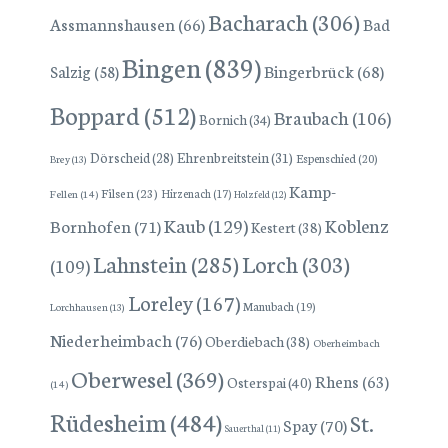
Bacharach
(306)
Assmannshausen
(66)
Bad
Bingen
(839)
Bingerbrück
(68)
Salzig
(58)
Boppard
(512)
Braubach
(106)
Bornich
(34)
Dörscheid
(28)
Ehrenbreitstein
(31)
Espenschied
(20)
Brey
(13)
Kamp-
Filsen
(23)
Hirzenach
(17)
Fellen
(14)
Holzfeld
(12)
Kaub
(129)
Koblenz
Bornhofen
(71)
Kestert
(38)
Lorch
(303)
Lahnstein
(285)
(109)
Loreley
(167)
Manubach
(19)
Lorchhausen
(13)
Niederheimbach
(76)
Oberdiebach
(38)
Oberheimbach
Oberwesel
(369)
Rhens
(63)
Osterspai
(40)
(14)
Rüdesheim
(484)
St.
Spay
(70)
Sauerthal
(11)