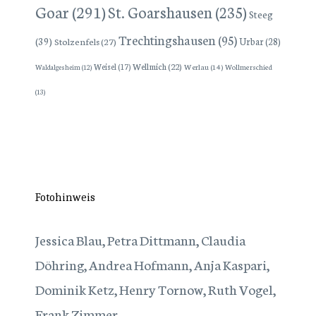
Goar
(291)
St. Goarshausen
(235)
Steeg
Trechtingshausen
(95)
(39)
Stolzenfels
(27)
Urbar
(28)
Wellmich
(22)
Weisel
(17)
Werlau
(14)
Wollmerschied
Waldalgesheim
(12)
(13)
Fotohinweis
Jessica Blau, Petra Dittmann, Claudia
Döhring, Andrea Hofmann, Anja Kaspari,
Dominik Ketz, Henry Tornow, Ruth Vogel,
Frank Zimmer