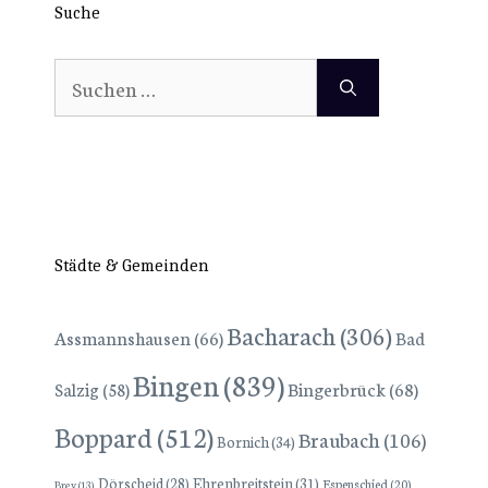
Suche
Suchen
nach:
Städte & Gemeinden
Bacharach
(306)
Assmannshausen
(66)
Bad
Bingen
(839)
Bingerbrück
(68)
Salzig
(58)
Boppard
(512)
Braubach
(106)
Bornich
(34)
Dörscheid
(28)
Ehrenbreitstein
(31)
Espenschied
(20)
Brey
(13)