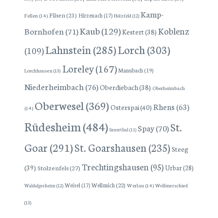
Kamp-
Filsen
(23)
Hirzenach
(17)
Fellen
(14)
Holzfeld
(12)
Kaub
(129)
Koblenz
Bornhofen
(71)
Kestert
(38)
Lorch
(303)
Lahnstein
(285)
(109)
Loreley
(167)
Manubach
(19)
Lorchhausen
(13)
Niederheimbach
(76)
Oberdiebach
(38)
Oberheimbach
Oberwesel
(369)
Rhens
(63)
Osterspai
(40)
(14)
Rüdesheim
(484)
St.
Spay
(70)
Sauerthal
(11)
Goar
(291)
St. Goarshausen
(235)
Steeg
Trechtingshausen
(95)
(39)
Stolzenfels
(27)
Urbar
(28)
Wellmich
(22)
Weisel
(17)
Werlau
(14)
Wollmerschied
Waldalgesheim
(12)
(13)