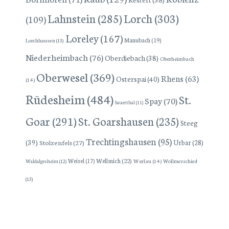
Lorch
(303)
Lahnstein
(285)
(109)
Loreley
(167)
Manubach
(19)
Lorchhausen
(13)
Niederheimbach
(76)
Oberdiebach
(38)
Oberheimbach
Oberwesel
(369)
Rhens
(63)
Osterspai
(40)
(14)
Rüdesheim
(484)
St.
Spay
(70)
Sauerthal
(11)
Goar
(291)
St. Goarshausen
(235)
Steeg
Trechtingshausen
(95)
(39)
Stolzenfels
(27)
Urbar
(28)
Wellmich
(22)
Weisel
(17)
Werlau
(14)
Wollmerschied
Waldalgesheim
(12)
(13)