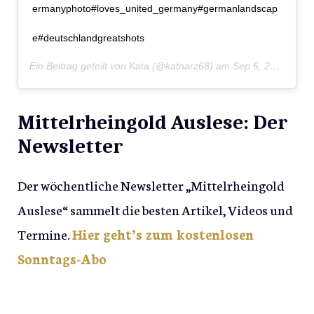
ermanyphoto#loves_united_germany#germanlandscap
e#deutschlandgreatshots
Ein Beitrag geteilt von
Kata
(@katnarz68) am
Sep 6, 2018 um 4:30 PDT
Mittelrheingold Auslese: Der
Newsletter
Der wöchentliche Newsletter „Mittelrheingold
Auslese“ sammelt die besten Artikel, Videos und
Termine.
Hier geht’s zum kostenlosen
Sonntags-Abo