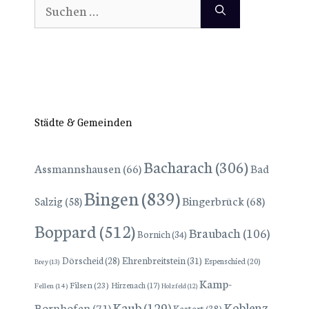
Suchen
nach:
Städte & Gemeinden
Bacharach
(306)
Assmannshausen
(66)
Bad
Bingen
(839)
Bingerbrück
(68)
Salzig
(58)
Boppard
(512)
Braubach
(106)
Bornich
(34)
Dörscheid
(28)
Ehrenbreitstein
(31)
Espenschied
(20)
Brey
(13)
Kamp-
Filsen
(23)
Hirzenach
(17)
Fellen
(14)
Holzfeld
(12)
Kaub
(129)
Koblenz
Bornhofen
(71)
Kestert
(38)