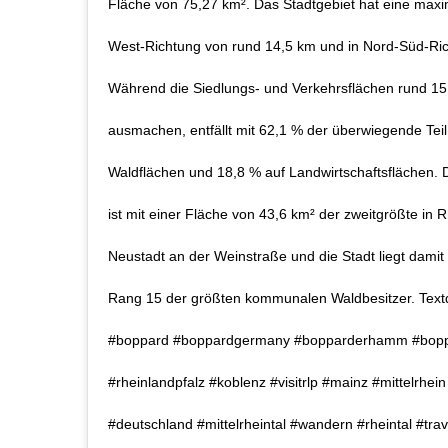
Fläche von 75,27 km². Das Stadtgebiet hat eine max
West-Richtung von rund 14,5 km und in Nord-Süd-Ric
Während die Siedlungs- und Verkehrsflächen rund 15
ausmachen, entfällt mit 62,1 % der überwiegende Tei
Waldflächen und 18,8 % auf Landwirtschaftsflächen.
ist mit einer Fläche von 43,6 km² der zweitgrößte in 
Neustadt an der Weinstraße und die Stadt liegt damit
Rang 15 der größten kommunalen Waldbesitzer. Textquel
#boppard #boppardgermany #bopparderhamm #bopp
#rheinlandpfalz #koblenz #visitrlp #mainz #mittelrhein
#deutschland #mittelrheintal #wandern #rheintal #tra