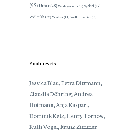
(95)
Urbar
(28)
Weisel
(17)
Waldalgesheim
(12)
Wellmich
(22)
Werlau
(14)
Wollmerschied
(13)
Fotohinweis
Jessica Blau, Petra Dittmann,
Claudia Döhring, Andrea
Hofmann, Anja Kaspari,
Dominik Ketz, Henry Tornow,
Ruth Vogel, Frank Zimmer