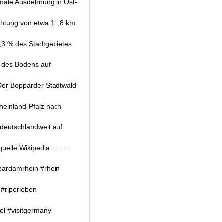
imale Ausdehnung in Ost-
htung von etwa 11,8 km.
,3 % des Stadtgebietes
l des Bodens auf
 Der Bopparder Stadtwald
Rheinland-Pfalz nach
 deutschlandweit auf
le Wikipedia . . . . .
ardamrhein #rhein
 #rlperleben
vel #visitgermany