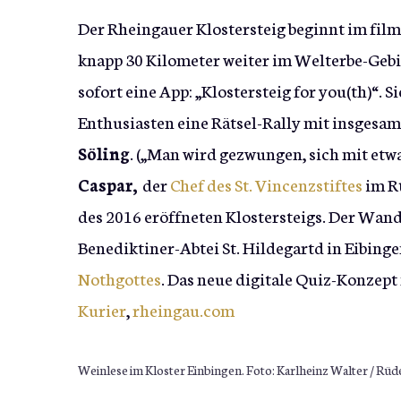
Der Rheingauer Klostersteig beginnt im film
knapp 30 Kilometer weiter im Welterbe-Gebie
sofort eine App: „Klostersteig for you(th)“. 
Enthusiasten eine Rätsel-Rally mit insgesamt
Söling
. („Man wird gezwungen, sich mit etw
Caspar,
der
Chef des St. Vincenzstiftes
im Rü
des 2016 eröffneten Klostersteigs. Der Wand
Benediktiner-Abtei St. Hildegartd in Eibinge
Nothgottes
. Das neue digitale Quiz-Konzept
Kurier
,
rheingau.com
Weinlese im Kloster Einbingen. Foto: Karlheinz Walter / R