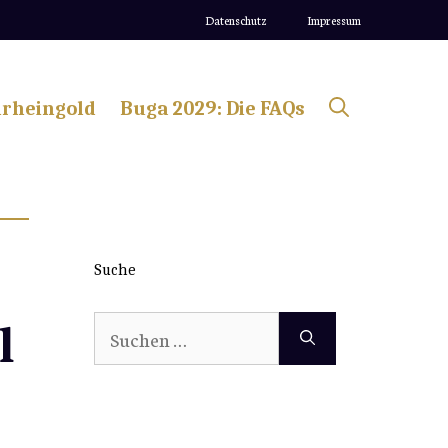
Datenschutz
Impressum
lrheingold
Buga 2029: Die FAQs
Suche
Suchen
l
nach: