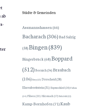
et
Städte & Gemeinden
 ab
s-
Assmannshausen
(66)
Bacharach
(306)
Bad Salzig
Bingen
(839)
(58)
ter
Boppard
Bingerbrück
(68)
(512)
Braubach
Bornich
(34)
(106)
Dörscheid
(28)
Brey
(13)
Ehrenbreitstein
(31)
Espenschied
(20)
Fellen
Filsen
(23)
Hirzenach
(17)
(14)
Holzfeld
(12)
Kaub
Kamp-Bornhofen
(71)