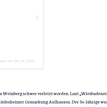
goar) am
Sep 19, 2020 um 3:18 PDT
im Weinberg schwer verletzt worden. Laut „Wiesbadener
er Rüdesheimer Gemarkung Aulhausen. Der 56-Jährige wu