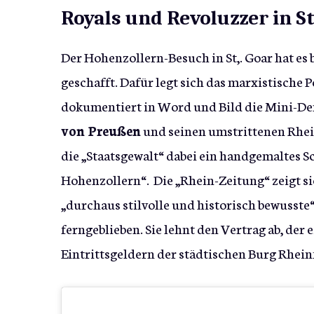
Royals und Revoluzzer in St
Der Hohenzollern-Besuch in St,. Goar hat es
geschafft. Dafür legt sich das marxistische 
dokumentiert in Word und Bild die Mini-D
von Preußen
und seinen umstrittenen Rheinf
die „Staatsgewalt“ dabei ein handgemaltes S
Hohenzollern“. Die „Rhein-Zeitung“ zeigt si
„durchaus stilvolle und historisch bewusste
ferngeblieben. Sie lehnt den Vertrag ab, der
Eintrittsgeldern der städtischen Burg Rheinf