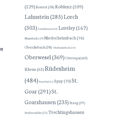
(129)
Koblenz
(109)
Kestert
(38)
Lorch
Lahnstein
(285)
(303)
Loreley
(167)
Lorchhausen
(13)
Niederheimbach
(76)
Manubach
(19)
Oberdiebach
(38)
ot
Oberheimbach
(14)
Oberwesel
(369)
Osterspai
(40)
Rüdesheim
Rhens
(63)
(484)
St.
Spay
(70)
Sauerthal
(11)
Goar
(291)
St.
Goarshausen
(235)
Steeg
(39)
Trechtingshausen
Stolzenfels
(27)