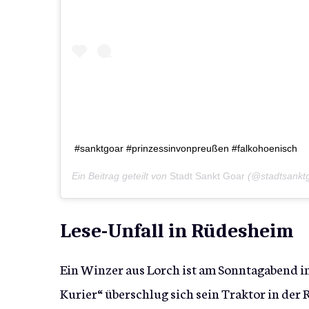
#sanktgoar #prinzessinvonpreußen #falkohoenisch
Ein Beitrag geteilt von
Stadt Sankt Goar
(@stadtsankt
Lese-Unfall in Rüdesheim
Ein Winzer aus Lorch ist am Sonntagabend 
Kurier“ überschlug sich sein Traktor in d