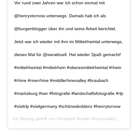
Vor rund zwei Jahren war ich schon einmal mit
@henryxtornow unterwegs. Damals hab ich als
@burgenblogger über ihn und seine Arbeit berichtet.
Jetzt war ich wieder mit ihm im Mittelrheintal unterwegs,
dieses Mal für @swraktuell. Hat wieder Spaß gemacht!
#mittelrheintal #mittelrhein #oberesmittelrheintal #rhein
#rhine #riverrhine #middlerhinevalley #braubach
#marksburg #swr #fotografie #landschaftsfotografie #rlp
#visitrlp #visitgermany #schöneskoblenz #henrytornow
Ein Beitrag geteilt von
Christoph Bröder Westerwald
(@christoph.broeder) am