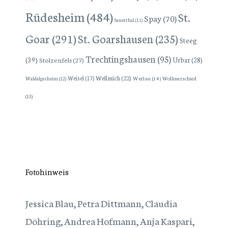
Rüdesheim
(484)
St.
Spay
(70)
Sauerthal
(11)
Goar
(291)
St. Goarshausen
(235)
Steeg
Trechtingshausen
(95)
(39)
Stolzenfels
(27)
Urbar
(28)
Wellmich
(22)
Weisel
(17)
Werlau
(14)
Wollmerschied
Waldalgesheim
(12)
(13)
Fotohinweis
Jessica Blau, Petra Dittmann, Claudia
Döhring, Andrea Hofmann, Anja Kaspari,