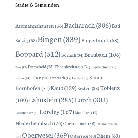
Städte & Gemeinden
Bacharach
(306)
Assmannshausen
(66)
Bad
Bingen
(839)
Bingerbrück
(68)
Salzig
(58)
Boppard
(512)
Braubach
(106)
Bornich
(34)
Dörscheid
(28)
Ehrenbreitstein
(31)
Espenschied
(20)
Brey
(13)
Kamp-
Filsen
(23)
Hirzenach
(17)
Fellen
(14)
Holzfeld
(12)
Kaub
(129)
Koblenz
Bornhofen
(71)
Kestert
(38)
Lorch
(303)
Lahnstein
(285)
(109)
Loreley
(167)
Manubach
(19)
Lorchhausen
(13)
Niederheimbach
(76)
Oberdiebach
(38)
Oberheimbach
Oberwesel
(369)
Rhens
(63)
Osterspai
(40)
(14)