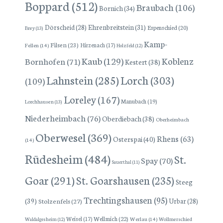
Boppard
(512)
Braubach
(106)
Bornich
(34)
Dörscheid
(28)
Ehrenbreitstein
(31)
Espenschied
(20)
Brey
(13)
Kamp-
Filsen
(23)
Hirzenach
(17)
Fellen
(14)
Holzfeld
(12)
Kaub
(129)
Koblenz
Bornhofen
(71)
Kestert
(38)
Lorch
(303)
Lahnstein
(285)
(109)
Loreley
(167)
Manubach
(19)
Lorchhausen
(13)
Niederheimbach
(76)
Oberdiebach
(38)
Oberheimbach
Oberwesel
(369)
Rhens
(63)
Osterspai
(40)
(14)
Rüdesheim
(484)
St.
Spay
(70)
Sauerthal
(11)
Goar
(291)
St. Goarshausen
(235)
Steeg
Trechtingshausen
(95)
(39)
Stolzenfels
(27)
Urbar
(28)
Wellmich
(22)
Weisel
(17)
Werlau
(14)
Wollmerschied
Waldalgesheim
(12)