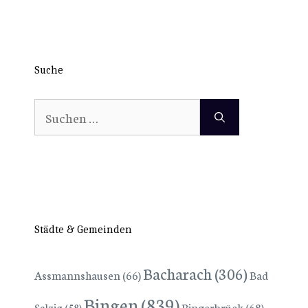
Suche
Suchen
nach:
Städte & Gemeinden
Bacharach
(306)
Assmannshausen
(66)
Bad
Bingen
(839)
Bingerbrück
(68)
Salzig
(58)