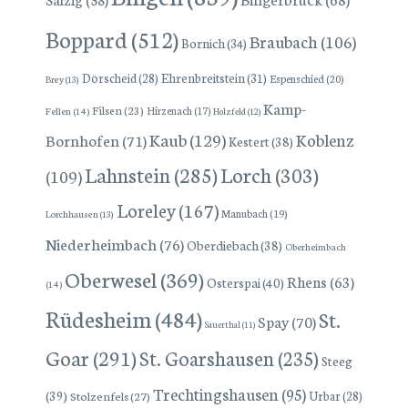
Boppard
(512)
Braubach
(106)
Bornich
(34)
Dörscheid
(28)
Ehrenbreitstein
(31)
Espenschied
(20)
Brey
(13)
Kamp-
Filsen
(23)
Hirzenach
(17)
Fellen
(14)
Holzfeld
(12)
Kaub
(129)
Koblenz
Bornhofen
(71)
Kestert
(38)
Lorch
(303)
Lahnstein
(285)
(109)
Loreley
(167)
Manubach
(19)
Lorchhausen
(13)
Niederheimbach
(76)
Oberdiebach
(38)
Oberheimbach
Oberwesel
(369)
Rhens
(63)
Osterspai
(40)
(14)
Rüdesheim
(484)
St.
Spay
(70)
Sauerthal
(11)
Goar
(291)
St. Goarshausen
(235)
Steeg
Trechtingshausen
(95)
(39)
Stolzenfels
(27)
Urbar
(28)