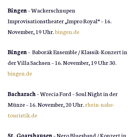
Bingen
– Wackerschnupen
Improvisationstheater „Impro Royal“ – 16.
November, 19 Uhr.
bingen.de
Bingen
– Baborák Ensemble / Klassik-Konzert in
der Villa Sachsen – 16. November, 19 Uhr 30.
bingen.de
Bacharach
– Wrecia Ford – Soul Night in der
Münze – 16. November, 20 Uhr.
rhein-nahe-
touristik.de
St. Goarshausen
– Nero Bluesband / Konzert in