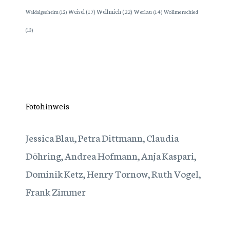
Wellmich
(22)
Weisel
(17)
Werlau
(14)
Wollmerschied
Waldalgesheim
(12)
(13)
Fotohinweis
Jessica Blau, Petra Dittmann, Claudia
Döhring, Andrea Hofmann, Anja Kaspari,
Dominik Ketz, Henry Tornow, Ruth Vogel,
Frank Zimmer