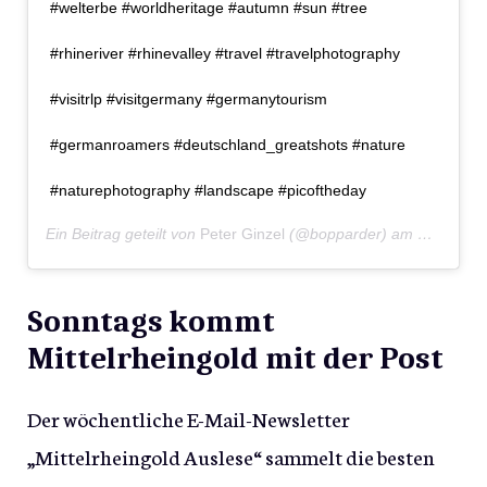
#welterbe #worldheritage #autumn #sun #tree
#rhineriver #rhinevalley #travel #travelphotography
#visitrlp #visitgermany #germanytourism
#germanroamers #deutschland_greatshots #nature
#naturephotography #landscape #picoftheday
Ein Beitrag geteilt von
Peter Ginzel
(@bopparder) am
Nov 15, 
Sonntags kommt
Mittelrheingold mit der Post
Der wöchentliche E-Mail-Newsletter
„Mittelrheingold Auslese“ sammelt die besten