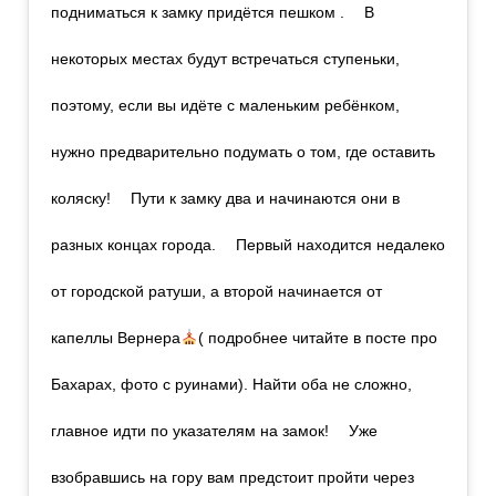
подниматься к замку придётся пешком . ⠀ В
некоторых местах будут встречаться ступеньки,
поэтому, если вы идёте с маленьким ребёнком,
нужно предварительно подумать о том, где оставить
коляску! ⠀ Пути к замку два и начинаются они в
разных концах города. ⠀ Первый находится недалеко
от городской ратуши, а второй начинается от
капеллы Вернера
( подробнее читайте в посте про
Бахарах, фото с руинами). Найти оба не сложно,
главное идти по указателям на замок! ⠀ Уже
взобравшись на гору вам предстоит пройти через