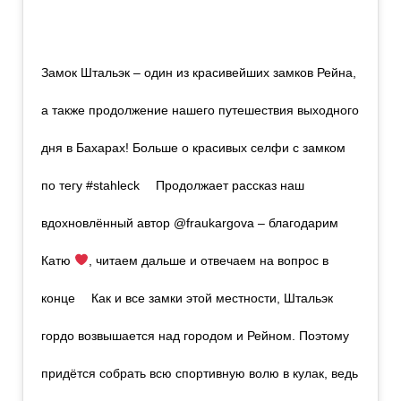
Замок Штальэк – один из красивейших замков Рейна,
а также продолжение нашего путешествия выходного
дня в Бахарах! Больше о красивых селфи с замком
по тегу #stahleck ⠀ Продолжает рассказ наш
вдохновлённый автор @fraukargova – благодарим
Катю
, читаем дальше и отвечаем на вопрос в
конце ⠀ Как и все замки этой местности, Штальэк
гордо возвышается над городом и Рейном. Поэтому
придётся собрать всю спортивную волю в кулак, ведь