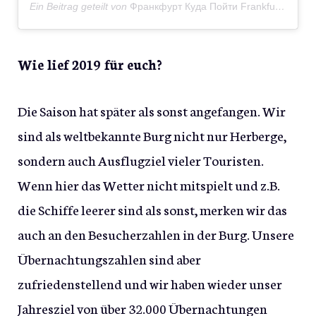
Ein Beitrag geteilt von
Франкфурт Куда Пойти Frankfurt
(@about
Wie lief 2019 für euch?
Die Saison hat später als sonst angefangen. Wir
sind als weltbekannte Burg nicht nur Herberge,
sondern auch Ausflugziel vieler Touristen.
Wenn hier das Wetter nicht mitspielt und z.B.
die Schiffe leerer sind als sonst, merken wir das
auch an den Besucherzahlen in der Burg. Unsere
Übernachtungszahlen sind aber
zufriedenstellend und wir haben wieder unser
Jahresziel von über 32.000 Übernachtungen