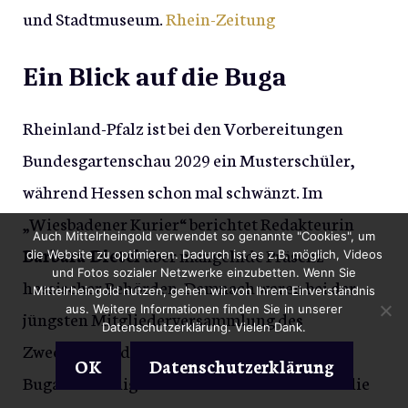
und Stadtmuseum.
Rhein-Zeitung
Ein Blick auf die Buga
Rheinland-Pfalz ist bei den Vorbereitungen
Bundesgartenschau 2029 ein Musterschüler,
während Hessen schon mal schwänzt. Im
„Wiesbadener Kurier“ berichtet Redakteurin
Auch Mittelrheingold verwendet so genannte "Cookies", um
Barbara Dietel
über mangelnde Präsenz
die Website zu optimieren. Dadurch ist es z.B. möglich, Videos
und Fotos sozialer Netzwerke einzubetten. Wenn Sie
hessischer Behörden. Demnach waren bei der
Mittelrheingold nutzen, gehen wir von Ihrem Einverständnis
aus. Weitere Informationen finden Sie in unserer
jüngsten Mitgliederversammlung des
Datenschutzerklärung. Vielen Dank.
Zweckverbandes Welterbe weder das für die
OK
Datenschutzerklärung
Buga zuständige Umweltministerium noch die