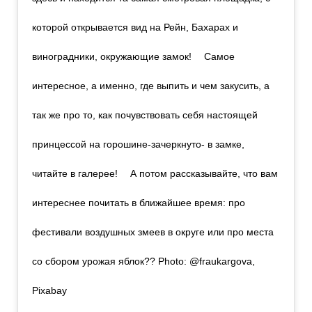
которой открывается вид на Рейн, Бахарах и
виноградники, окружающие замок! ⠀ Самое
интересное, а именно, где выпить и чем закусить, а
так же про то, как почувствовать себя настоящей
принцессой на горошине-зачеркнуто- в замке,
читайте в галерее! ⠀ А потом рассказывайте, что вам
интереснее почитать в ближайшее время: про
фестивали воздушных змеев в округе или про места
со сбором урожая яблок?? Photo: @fraukargova,
Pixabay