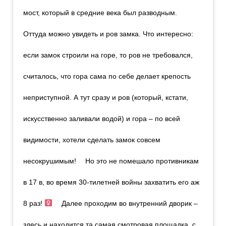
мост, который в средние века был разводным. ⠀
Оттуда можно увидеть и ров замка. Что интересно:
если замок строили на горе, то ров не требовался,
считалось, что гора сама по себе делает крепость
неприступной. А тут сразу и ров (который, кстати,
искусственно заливали водой) и гора – по всей
видимости, хотели сделать замок совсем
несокрушимым! ⠀ Но это не помешало противникам
в 17 в, во время 30-тилетней войны захватить его аж
8 раз! ‍
⠀ Далее проходим во внутренний дворик –
здесь и находится та самая смотровая площадка, с