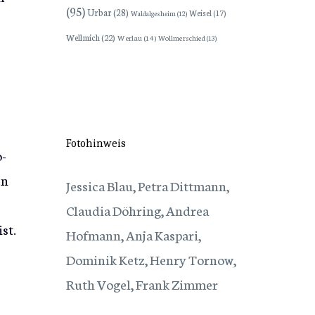
(95)
Urbar
(28)
Weisel
(17)
Waldalgesheim
(12)
Wellmich
(22)
Werlau
(14)
Wollmerschied
(13)
Fotohinweis
o-
en
Jessica Blau, Petra Dittmann,
Claudia Döhring, Andrea
st.
Hofmann, Anja Kaspari,
Dominik Ketz, Henry Tornow,
Ruth Vogel, Frank Zimmer