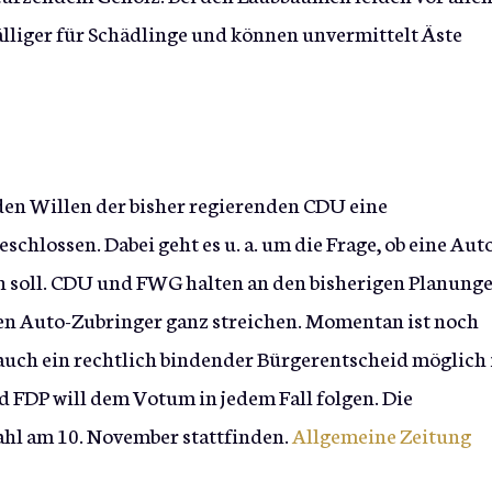
fälliger für Schädlinge und können unvermittelt Äste
den Willen der bisher regierenden CDU eine
hlossen. Dabei geht es u. a. um die Frage, ob eine Aut
 soll. CDU und FWG halten an den bisherigen Planung
en Auto-Zubringer ganz streichen. Momentan ist noch
auch ein rechtlich bindender Bürgerentscheid möglich i
 FDP will dem Votum in jedem Fall folgen. Die
hl am 10. November stattfinden.
Allgemeine Zeitung