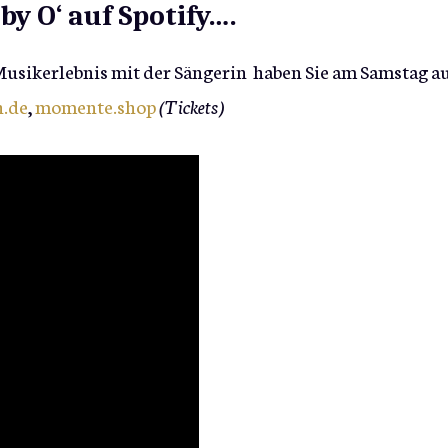
y O‘ auf Spotify….
-Musikerlebnis mit der Sängerin haben Sie am Samstag a
h.de
,
momente.shop
(Tickets)