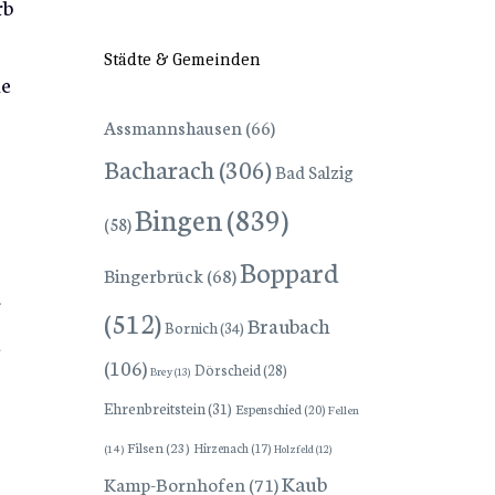
rb
Städte & Gemeinden
he
Assmannshausen
(66)
Bacharach
(306)
Bad Salzig
Bingen
(839)
(58)
Boppard
Bingerbrück
(68)
r
(512)
Braubach
Bornich
(34)
l
(106)
Dörscheid
(28)
Brey
(13)
Ehrenbreitstein
(31)
Espenschied
(20)
Fellen
Filsen
(23)
Hirzenach
(17)
(14)
Holzfeld
(12)
Kaub
Kamp-Bornhofen
(71)