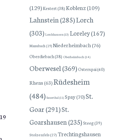
(129)
Koblenz
(109)
Kestert
(38)
Lorch
Lahnstein
(285)
(303)
Loreley
(167)
Lorchhausen
(13)
Niederheimbach
(76)
Manubach
(19)
Oberdiebach
(38)
Oberheimbach
(14)
Oberwesel
(369)
Osterspai
(40)
Rüdesheim
Rhens
(63)
(484)
St.
Spay
(70)
Sauerthal
(11)
Goar
(291)
St.
019
Goarshausen
(235)
Steeg
(39)
Trechtingshausen
Stolzenfels
(27)
m