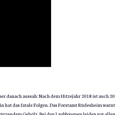
er danach aussah: Nach dem Hitzejahr 2018 ist auch 2
in hat das fatale Folgen. Das Forstamt Rüdesheim warnt
türzendem Gehölz. Bei den Laubbäumen leiden vor alle