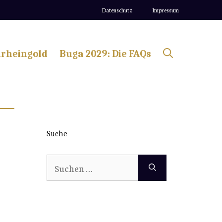
Datenschutz
Impressum
lrheingold
Buga 2029: Die FAQs
Suche
Suchen
nach: