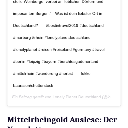
steile Weinberge, vorbei an lieblichen Dörfern und
imposanten Burgen.“⠀ Was ist dein liebster Ort in
Deutschland?⠀ ⠀ #bestintravel2019 #deutschland
#marburg #rhein #lonelyplanetdeutschland
#lonelyplanet #reisen #reiseland #germany #travel
#berlin #leipzig #bayern #berchtesgadenerland
#mittelrhein #wanderung #herbst⠀ ⠀ fokke
baarssen/shutterstock
Ein Beitrag geteilt von
Lonely Planet Deutschland
(@lonelyplanet_de) am
Mittelrheingold Auslese: Der