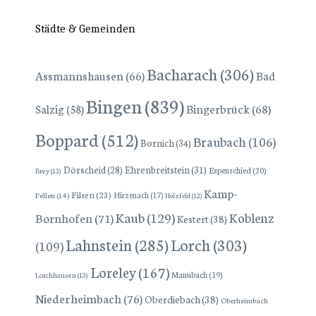
Städte & Gemeinden
Bacharach
(306)
Assmannshausen
(66)
Bad
Bingen
(839)
Bingerbrück
(68)
Salzig
(58)
Boppard
(512)
Braubach
(106)
Bornich
(34)
Dörscheid
(28)
Ehrenbreitstein
(31)
Espenschied
(20)
Brey
(13)
Kamp-
Filsen
(23)
Hirzenach
(17)
Fellen
(14)
Holzfeld
(12)
Kaub
(129)
Koblenz
Bornhofen
(71)
Kestert
(38)
Lorch
(303)
Lahnstein
(285)
(109)
Loreley
(167)
Manubach
(19)
Lorchhausen
(13)
Niederheimbach
(76)
Oberdiebach
(38)
Oberheimbach