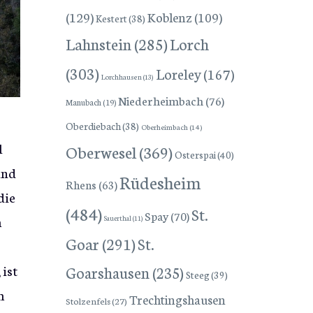
(129)
Koblenz
(109)
Kestert
(38)
Lorch
Lahnstein
(285)
(303)
Loreley
(167)
Lorchhausen
(13)
Niederheimbach
(76)
Manubach
(19)
Oberdiebach
(38)
Oberheimbach
(14)
l
Oberwesel
(369)
Osterspai
(40)
und
Rüdesheim
Rhens
(63)
die
(484)
St.
Spay
(70)
m
Sauerthal
(11)
Goar
(291)
St.
 ist
Goarshausen
(235)
Steeg
(39)
m
Trechtingshausen
Stolzenfels
(27)