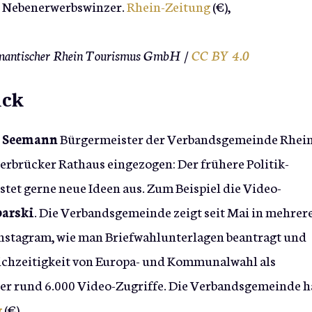
25 Nebenerwerbswinzer.
Rhein-Zeitung
(€),
Romantischer Rhein Tourismus GmbH /
CC BY 4.0
ück
 Seemann
Bürgermeister der Verbandsgemeinde Rhein
gerbrücker Rathaus eingezogen: Der frühere Politik-
stet gerne neue Ideen aus. Zum Beispiel die Video-
barski
. Die Verbandsgemeinde zeigt seit Mai in mehrer
 Instagram, wie man Briefwahlunterlagen beantragt und
leichzeitigkeit von Europa- und Kommunalwahl als
über rund 6.000 Video-Zugriffe. Die Verbandsgemeinde h
g
(€)