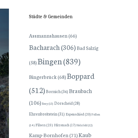
Städte & Gemeinden
Assmannshausen
(66)
Bacharach
(306)
Bad Salzig
Bingen
(839)
(58)
Boppard
Bingerbrück
(68)
(512)
Braubach
Bornich
(34)
(106)
Dörscheid
(28)
Brey
(13)
Ehrenbreitstein
(31)
Espenschied
(20)
Fellen
Filsen
(23)
Hirzenach
(17)
(14)
Holzfeld
(12)
Kaub
Kamp-Bornhofen
(71)