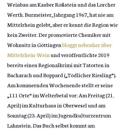
Weinbau am Kauber Roßstein und das Lorcher
Werth. Burmeister, Jahrgang 1967, hat nie am
Mittelrhein gelebt, aber er kennt die Region wie
kein Zweiter. Der promovierte Chemiker mit
Wohnsitz in Göttingen
bloggt nebenher über
Mittelrhein-Wein
und veröffentlichte 2019
bereits einen Regionalkrimi mit Tatorten in
Bacharach und Boppard („Tödlicher Riesling“).
Am kommernden Wochenende stellt er seine
„111 Orte“ im Welterbetal vor: Am Freitag (21.
April) im Kulturhaus in Oberwesel und am
Sonntag (23. April) im Jugendkulturzentrum
Lahnstein. Das Buch selbst kommt am