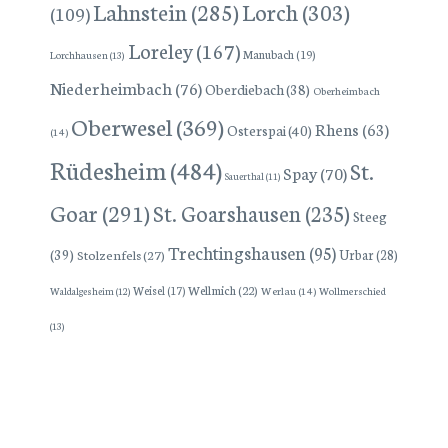
Lorch
(303)
Lahnstein
(285)
(109)
Loreley
(167)
Manubach
(19)
Lorchhausen
(13)
Niederheimbach
(76)
Oberdiebach
(38)
Oberheimbach
Oberwesel
(369)
Rhens
(63)
Osterspai
(40)
(14)
Rüdesheim
(484)
St.
Spay
(70)
Sauerthal
(11)
Goar
(291)
St. Goarshausen
(235)
Steeg
Trechtingshausen
(95)
(39)
Stolzenfels
(27)
Urbar
(28)
Wellmich
(22)
Weisel
(17)
Werlau
(14)
Wollmerschied
Waldalgesheim
(12)
(13)