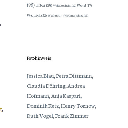
(95)
Urbar
(28)
Weisel
(17)
Waldalgesheim
(12)
Wellmich
(22)
Werlau
(14)
Wollmerschied
(13)
a
Fotohinweis
Jessica Blau, Petra Dittmann,
Claudia Döhring, Andrea
Hofmann, Anja Kaspari,
Dominik Ketz, Henry Tornow,
g
,
Ruth Vogel, Frank Zimmer