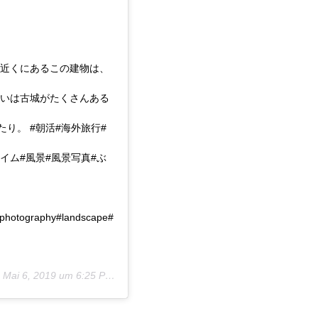
ぐ近くにあるこの建物は、
沿いは古城がたくさんある
り。 #朝活#海外旅行#
イム#風景#風景写真#ぶ
photography#landscape#
m
Mai 6, 2019 um 6:25 PDT