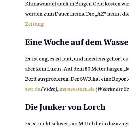
Klimawandel auch in Bingen Geld kosten wir
werden zum Dauerthema. Die „AZ“ nennt die
Zeitung
Eine Woche auf dem Wasse
Es ist eng, es ist laut, und meistens gehört e
aber kein Luxus. Auf dem 80 Meter langen „
Bord ausprobieren. Der SWR hat eine Reporte
swr.de
(Video)
,
ms-seestern.de
(Website des Sc
Die Junker von Lorch
Es ist nicht schwer, am Mittelrhein dazuzugeh