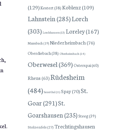
l
(129)
Koblenz
(109)
Kestert
(38)
Lorch
Lahnstein
(285)
(303)
Loreley
(167)
Lorchhausen
(13)
Niederheimbach
(76)
Manubach
(19)
Oberdiebach
(38)
Oberheimbach
(14)
ch,
Oberwesel
(369)
Osterspai
(40)
an
Rüdesheim
Rhens
(63)
(484)
St.
Spay
(70)
Sauerthal
(11)
Goar
(291)
St.
Goarshausen
(235)
Steeg
(39)
kel.
Trechtingshausen
Stolzenfels
(27)