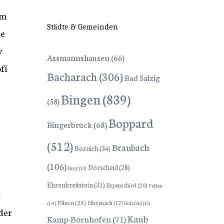
Am
Städte & Gemeinden
se
y
Assmannshausen
(66)
fi
Bacharach
(306)
Bad Salzig
Bingen
(839)
(58)
Boppard
Bingerbrück
(68)
(512)
Braubach
Bornich
(34)
(106)
Dörscheid
(28)
Brey
(13)
Ehrenbreitstein
(31)
Espenschied
(20)
Fellen
n
Filsen
(23)
Hirzenach
(17)
(14)
Holzfeld
(12)
der
Kaub
Kamp-Bornhofen
(71)