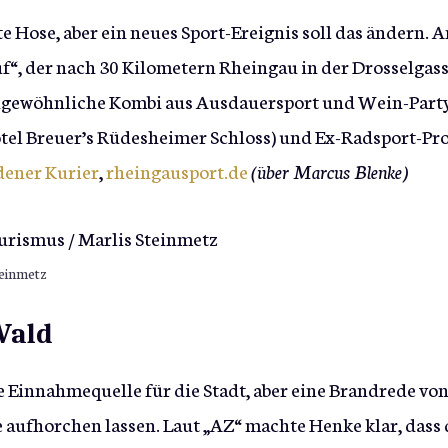
e Hose, aber ein neues Sport-Ereignis soll das ändern. 
f“, der nach 30 Kilometern Rheingau in der Drosselgas
 ungewöhnliche Kombi aus Ausdauersport und Wein-Part
tel Breuer’s Rüdesheimer Schloss) und Ex-Radsport-Pro
ener Kurier
,
rheingausport.de
(über Marcus Blenke)
teinmetz
Wald
e Einnahmequelle für die Stadt, aber eine Brandrede vo
e aufhorchen lassen. Laut „AZ“ machte Henke klar, dass 