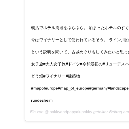
朝活でホテル周辺をぶらぶら。 泊まったホテルのす
今はワイナリーとして使われているそう。 ライン川
という説明を聞いて、古城めぐりもしてみたいと思った
女子旅#大人女子旅#ドイツ#令和最初の#リューデスハ
どう畑#ワイナリー#建築物
#mapofeurope#map_of_europe#germany#landscape
ruedesheim
Ein von @
sakkyandpapyalupokky
geteilter Beitrag a