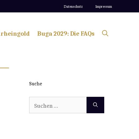
Datenschutz
Impressum
lrheingold
Buga 2029: Die FAQs
Suche
Suchen
nach: