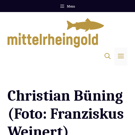
Zum
Menu
Inhalt
springen
Me
Christian Büning
(Foto: Franziskus
Weinert)