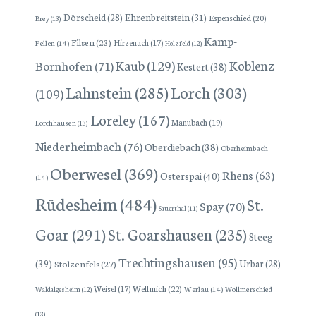
Dörscheid
(28)
Ehrenbreitstein
(31)
Espenschied
(20)
Brey
(13)
Kamp-
Filsen
(23)
Hirzenach
(17)
Fellen
(14)
Holzfeld
(12)
Kaub
(129)
Koblenz
Bornhofen
(71)
Kestert
(38)
Lorch
(303)
Lahnstein
(285)
(109)
Loreley
(167)
Manubach
(19)
Lorchhausen
(13)
Niederheimbach
(76)
Oberdiebach
(38)
Oberheimbach
Oberwesel
(369)
Rhens
(63)
Osterspai
(40)
(14)
Rüdesheim
(484)
St.
Spay
(70)
Sauerthal
(11)
Goar
(291)
St. Goarshausen
(235)
Steeg
Trechtingshausen
(95)
(39)
Stolzenfels
(27)
Urbar
(28)
Wellmich
(22)
Weisel
(17)
Werlau
(14)
Wollmerschied
Waldalgesheim
(12)
(13)