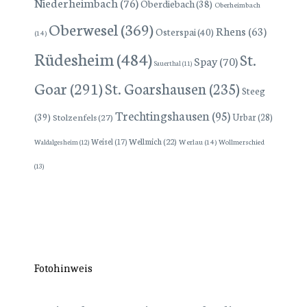
Niederheimbach
(76)
Oberdiebach
(38)
Oberheimbach
Oberwesel
(369)
Rhens
(63)
Osterspai
(40)
(14)
Rüdesheim
(484)
St.
Spay
(70)
Sauerthal
(11)
Goar
(291)
St. Goarshausen
(235)
Steeg
Trechtingshausen
(95)
(39)
Stolzenfels
(27)
Urbar
(28)
Wellmich
(22)
Weisel
(17)
Werlau
(14)
Wollmerschied
Waldalgesheim
(12)
(13)
Fotohinweis