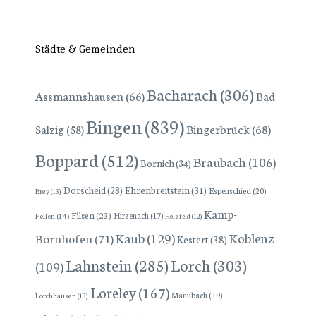
Städte & Gemeinden
Bacharach
(306)
Assmannshausen
(66)
Bad
Bingen
(839)
Bingerbrück
(68)
Salzig
(58)
Boppard
(512)
Braubach
(106)
Bornich
(34)
Dörscheid
(28)
Ehrenbreitstein
(31)
Espenschied
(20)
Brey
(13)
Kamp-
Filsen
(23)
Hirzenach
(17)
Fellen
(14)
Holzfeld
(12)
Kaub
(129)
Koblenz
Bornhofen
(71)
Kestert
(38)
Lorch
(303)
Lahnstein
(285)
(109)
Loreley
(167)
Manubach
(19)
Lorchhausen
(13)