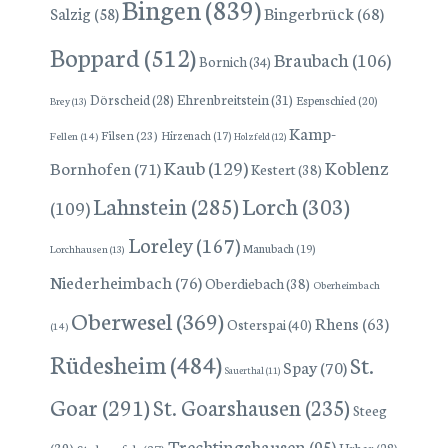
Bingen
(839)
Bingerbrück
(68)
Salzig
(58)
Boppard
(512)
Braubach
(106)
Bornich
(34)
Dörscheid
(28)
Ehrenbreitstein
(31)
Espenschied
(20)
Brey
(13)
Kamp-
Filsen
(23)
Hirzenach
(17)
Fellen
(14)
Holzfeld
(12)
Kaub
(129)
Koblenz
Bornhofen
(71)
Kestert
(38)
Lorch
(303)
Lahnstein
(285)
(109)
Loreley
(167)
Manubach
(19)
Lorchhausen
(13)
Niederheimbach
(76)
Oberdiebach
(38)
Oberheimbach
Oberwesel
(369)
Rhens
(63)
Osterspai
(40)
(14)
Rüdesheim
(484)
St.
Spay
(70)
Sauerthal
(11)
Goar
(291)
St. Goarshausen
(235)
Steeg
Trechtingshausen
(95)
(39)
Stolzenfels
(27)
Urbar
(28)