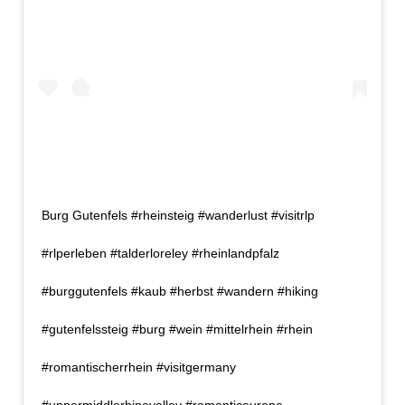
Burg Gutenfels #rheinsteig #wanderlust #visitrlp
#rlperleben #talderloreley #rheinlandpfalz
#burggutenfels #kaub #herbst #wandern #hiking
#gutenfelssteig #burg #wein #mittelrhein #rhein
#romantischerrhein #visitgermany
#uppermiddlerhinevalley #romanticeurope