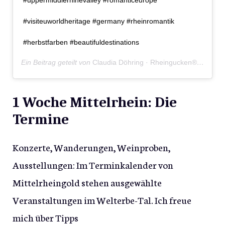
#visiteuworldheritage #germany #rheinromantik
#herbstfarben #beautifuldestinations
Ein Beitrag geteilt von
Claudia Döhring · Rheingucken®
(@rhein
1 Woche Mittelrhein: Die
Termine
Konzerte, Wanderungen, Weinproben,
Ausstellungen: Im Terminkalender von
Mittelrheingold stehen ausgewählte
Veranstaltungen im Welterbe-Tal. Ich freue
mich über Tipps