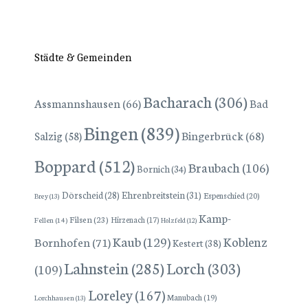
Städte & Gemeinden
Bacharach
(306)
Assmannshausen
(66)
Bad
Bingen
(839)
Bingerbrück
(68)
Salzig
(58)
Boppard
(512)
Braubach
(106)
Bornich
(34)
Dörscheid
(28)
Ehrenbreitstein
(31)
Espenschied
(20)
Brey
(13)
Kamp-
Filsen
(23)
Hirzenach
(17)
Fellen
(14)
Holzfeld
(12)
Kaub
(129)
Koblenz
Bornhofen
(71)
Kestert
(38)
Lorch
(303)
Lahnstein
(285)
(109)
Loreley
(167)
Manubach
(19)
Lorchhausen
(13)